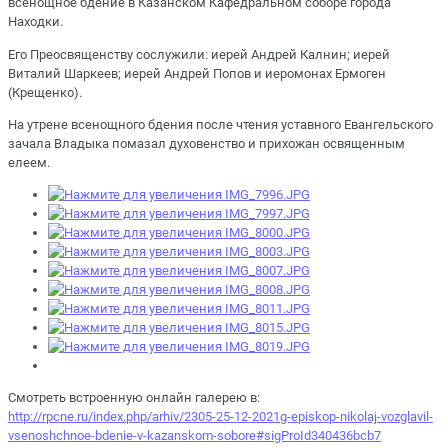
всенощное бдение в Казанском Кафедральном соборе города
Находки.
Его Преосвященству сослужили: иерей Андрей Калнин; иерей
Виталий Шаркеев; иерей Андрей Попов и иеромонах Ермоген
(Крещенко).
На утрене всенощного бдения после чтения уставного Евангельского
зачала Владыка помазал духовенство и прихожан освященным
елеем.
Смотреть встроенную онлайн галерею в:
http://rpcne.ru/index.php/arhiv/2305-25-12-2021g-episkop-nikolaj-vozglavil-
vsenoshchnoe-bdenie-v-kazanskom-sobore#sigProId340436bcb7