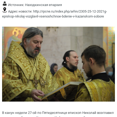
Источник:
Находкинская епархия
Адрес новости:
http://rpcne.ru/index.php/arhiv/2305-25-12-2021g-
episkop-nikolaj-vozglavil-vsenoshchnoe-bdenie-v-kazanskom-sobore
В канун недели 27-ой по Пятидесятнице епископ Николай возглавил