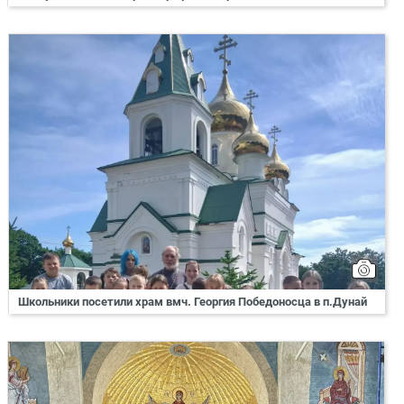
Школьники посетили храм вмч. Георгия Победоносца в п.Дунай