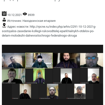
10.12.2021
8939
Источник:
Находкинская епархия
Адрес новости:
http://rpcne.ru/index.php/arhiv/2291-10-12-2021g-
sostoyalos-zasedanie-kollegii-rukovoditelej-eparkhialnykh-otdelov-po-
delam-molodezhi-dalnevostochnogo-federalnogo-okruga