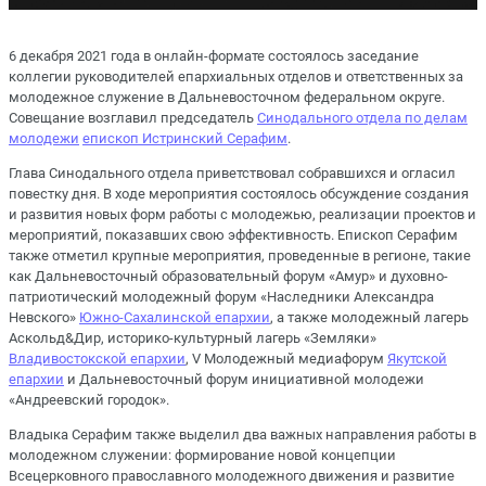
6 декабря 2021 года в онлайн-формате состоялось заседание
коллегии руководителей епархиальных отделов и ответственных за
молодежное служение в Дальневосточном федеральном округе.
Совещание возглавил председатель
Синодального отдела по делам
молодежи
епископ Истринский Серафим
.
Глава Синодального отдела приветствовал собравшихся и огласил
повестку дня. В ходе мероприятия состоялось обсуждение создания
и развития новых форм работы с молодежью, реализации проектов и
мероприятий, показавших свою эффективность. Епископ Серафим
также отметил крупные мероприятия, проведенные в регионе, такие
как Дальневосточный образовательный форум «Амур» и духовно-
патриотический молодежный форум «Наследники Александра
Невского»
Южно-Сахалинской епархии
, а также молодежный лагерь
Аскольд&Дир, историко-культурный лагерь «Земляки»
Владивостокской епархии
, V Молодежный медиафорум
Якутской
епархии
и Дальневосточный форум инициативной молодежи
«Андреевский городок».
Владыка Серафим также выделил два важных направления работы в
молодежном служении: формирование новой концепции
Всецерковного православного молодежного движения и развитие