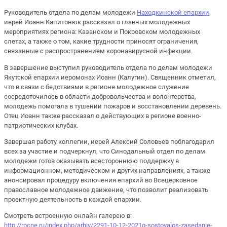
Руководитель отдела по делам молодежи
Находкинской епархии
иерей Иоанн Капитонюк рассказал о главных молодежных
мероприятиях региона: Казанском и Покровском молодежных
слетах, а также о том, какие трудности приносят ограничения,
связанные с распространением коронавирусной инфекции.
В завершение выступил руководитель отдела по делам молодежи
Якутской епархии иеромонах Иоанн (Калугин). Священник отметил,
что в связи с бедствиями в регионе молодежное служение
сосредоточилось в области добровольчества и волонтерства,
молодежь помогала в тушении пожаров и восстановлении деревень.
Отец Иоанн также рассказал о действующих в регионе военно-
патриотических клубах.
Завершая работу коллегии, иерей Алексий Соловьев поблагодарил
всех за участие и подчеркнул, что Синодальный отдел по делам
молодежи готов оказывать всестороннюю поддержку в
информационном, методическом и других направлениях, а также
анонсировал процедуру включения епархий во Всецерковное
православное молодежное движение, что позволит реализовать
проектную деятельность в каждой епархии.
​​​​​​​Смотреть встроенную онлайн галерею в:
http://rpcne.ru/index.php/arhiv/2291-10-12-2021g-sostoyalos-zasedanie-