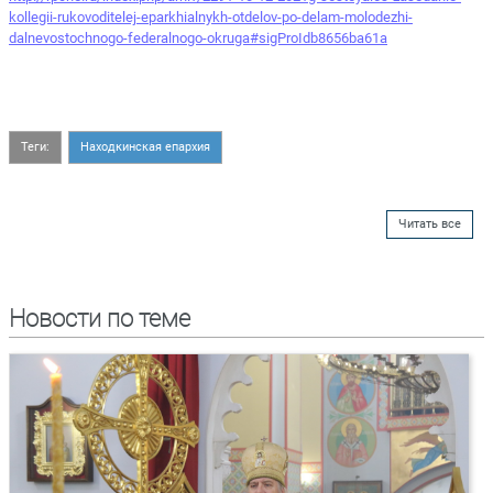
kollegii-rukovoditelej-eparkhialnykh-otdelov-po-delam-molodezhi-
dalnevostochnogo-federalnogo-okruga#sigProIdb8656ba61a
Теги:
Находкинская епархия
Читать все
Новости по теме