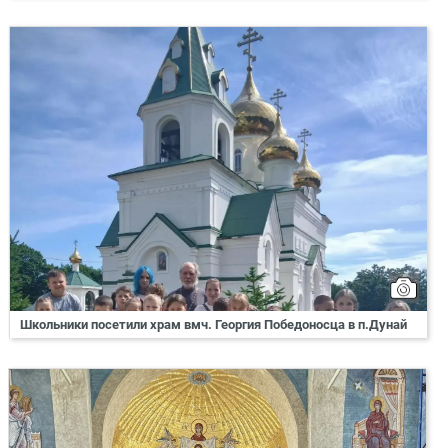
Школьники посетили храм вмч. Георгия Победоносца в п.Дунай