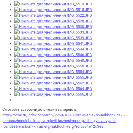
Смотреть встроенную онлайн галерею в:
http://rpcne.ru/index.php/arhiv/2269-18-10-2021g-episkop-nakhodkinskij-i-
preobrazhenskij-nikolaj-vozglavil-bozhestvennuyu-liturgiyu-v-svyato-
rozhdestvenskom-khrame-g-nakhodki#sigProId331e12c3e8