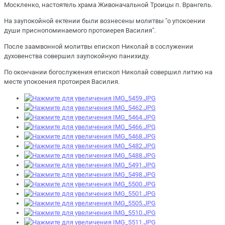
Москленко, настоятель храма Живоначальной Троицы п. Врангель.
На заупокойной ектении были вознесены молитвы "о упокоении
души приснопоминаемого протоиерея Василия".
После заамвонной молитвы епископ Николай в сослужении
духовенства совершил заупокойную панихиду.
По окончании богослужения епископ Николай совершил литию на
месте упокоения протоирея Василия.