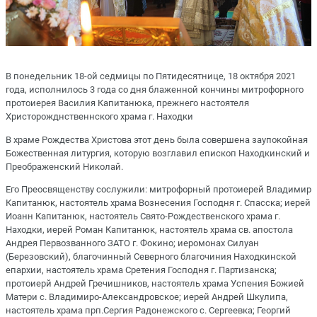
В понедельник 18-ой седмицы по Пятидесятнице, 18 октября 2021
года, исполнилось 3 года со дня блаженной кончины митрофорного
протоиерея Василия Капитанюка, прежнего настоятеля
Христорожднственнского храма г. Находки
В храме Рождества Христова этот день была совершена заупокойная
Божественная литургия, которую возглавил епископ Находкинский и
Преображенский Николай
.
Его Преосвященству сослужили: митрофорный протоиерей Владимир
Капитанюк, настоятель храма Вознесения Господня г. Спасска; иерей
Иоанн Капитанюк, настоятель Свято-Рождественского храма г.
Находки, иерей Роман Капитанюк, настоятель храма св. апостола
Андрея Первозванного ЗАТО г. Фокино; иеромонах Силуан
(Березовский), благочинный Северного благочиния Находкинской
епархии, настоятель храма Сретения Господня г. Партизанска;
протоиерй Андрей Гречишников, настоятель храма Успения Божией
Матери с. Владимиро-Александровское; иерей Андрей Шкулипа,
настоятель храма прп.Сергия Радонежского с. Сергеевка; Георгий