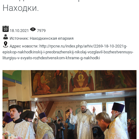
Находки.
18.10.2021
7979
Источник:
Находкинская епархия
Адрес новости:
http://rpcne.ru/index.php/arhiv/2269-18-10-2021g-
episkop-nakhodkinskij-i-preobrazhenskij-nikolaj-vozglavil-bozhestvennuyu-
liturgiyu-v-svyato-rozhdestvenskom-khrame-g-nakhodki