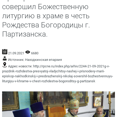
совершил Божественную
литургию в храме в честь
Рождества Богородицы г.
Партизанска.
21.09.2021
6680
Источник:
Находкинская епархия
Адрес новости:
http://rpcne.ru/index.php/arhiv/2244-21-09-2021g-v-
prazdnik-rozhdestva-presvyatoj-vladychitsy-nashej-i-prisnodevy-marii-
episkop-nakhodkinskij-i-preobrazhenskij-nikolaj-sovershil-bozhestvennuyu-
liturgiyu-v-khrame-v-chest-rozhdestva-bogoroditsy-g-partizansk