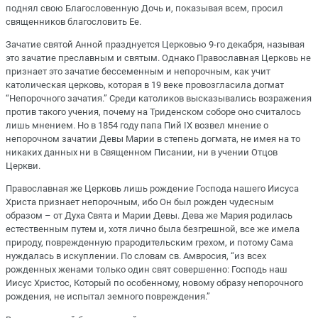
поднял свою Благословенную Дочь и, показывая всем, просил
священников благословить Ее.
Зачатие святой Анной празднуется Церковью 9-го декабря, называя
это зачатие преславным и святым. Однако Православная Церковь не
признает это зачатие бессеменным и непорочным, как учит
католическая церковь, которая в 19 веке провозгласила догмат
“Непорочного зачатия.” Среди католиков высказывались возражения
против такого учения, почему на Триденском соборе оно считалось
лишь мнением. Но в 1854 году папа Пий IX возвел мнение о
непорочном зачатии Девы Марии в степень догмата, не имея на то
никаких данных ни в Священном Писании, ни в учении Отцов
Церкви.
Православная же Церковь лишь рождение Господа нашего Иисуса
Христа признает непорочным, ибо Он был рожден чудесным
образом – от Духа Свята и Марии Девы. Дева же Мария родилась
естественным путем и, хотя лично была безгрешной, все же имела
природу, поврежденную прародительским грехом, и потому Сама
нуждалась в искуплении. По словам св. Амвросия, “из всех
рожденных женами только один свят совершенно: Господь наш
Иисус Христос, Который по особенному, новому образу непорочного
рождения, не испытал земного повреждения.”