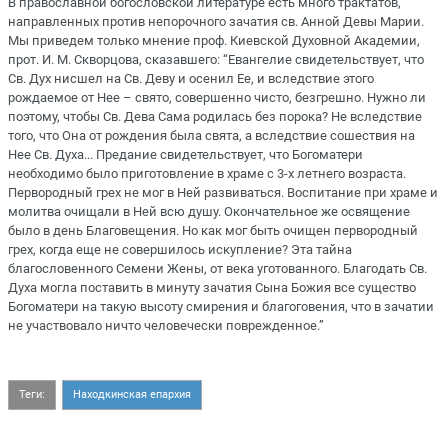
В православной богословской литературе есть много трактатов,
направленных против непорочного зачатия св. Анной Девы Марии.
Мы приведем только мнение проф. Киевской Духовной Академии,
прот. И. М. Скворцова, сказавшего: “Евангелие свидетельствует, что
Св. Дух нисшел на Св. Деву и осенил Ее, и вследствие этого
рождаемое от Нее – свято, совершенно чисто, безгрешно. Нужно ли
поэтому, чтобы Св. Дева Сама родилась без порока? Не вследствие
того, что Она от рождения была свята, а вследствие сошествия на
Нее Св. Духа... Предание свидетельствует, что Богоматери
необходимо было приготовление в храме с 3-х летнего возраста.
Первородный грех не мог в Ней развиваться. Воспитание при храме и
молитва очищали в Ней всю душу. Окончательное же освящение
было в день Благовещения. Но как мог быть очищен первородный
грех, когда еще не совершилось искупление? Эта тайна
благословенного Семени Жены, от века уготованного. Благодать Св.
Духа могла поставить в минуту зачатия Сына Божия все существо
Богоматери на такую высоту смирения и благоговения, что в зачатии
не участвовало ничто человечески поврежденное.”
Теги:
Находкинская епархия