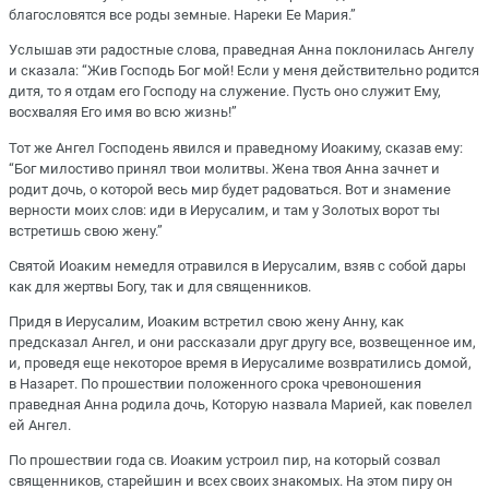
благословятся все роды земные. Нареки Ее Мария.”
Услышав эти радостные слова, праведная Анна поклонилась Ангелу
и сказала: “Жив Господь Бог мой! Если у меня действительно родится
дитя, то я отдам его Господу на служение. Пусть оно служит Ему,
восхваляя Его имя во всю жизнь!”
Тот же Ангел Господень явился и праведному Иоакиму, сказав ему:
“Бог милостиво принял твои молитвы. Жена твоя Анна зачнет и
родит дочь, о которой весь мир будет радоваться. Вот и знамение
верности моих слов: иди в Иерусалим, и там у Золотых ворот ты
встретишь свою жену.”
Святой Иоаким немедля отравился в Иерусалим, взяв с собой дары
как для жертвы Богу, так и для священников.
Придя в Иерусалим, Иоаким встретил свою жену Анну, как
предсказал Ангел, и они рассказали друг другу все, возвещенное им,
и, проведя еще некоторое время в Иерусалиме возвратились домой,
в Назарет. По прошествии положенного срока чревоношения
праведная Анна родила дочь, Которую назвала Марией, как повелел
ей Ангел.
По прошествии года св. Иоаким устроил пир, на который созвал
священников, старейшин и всех своих знакомых. На этом пиру он