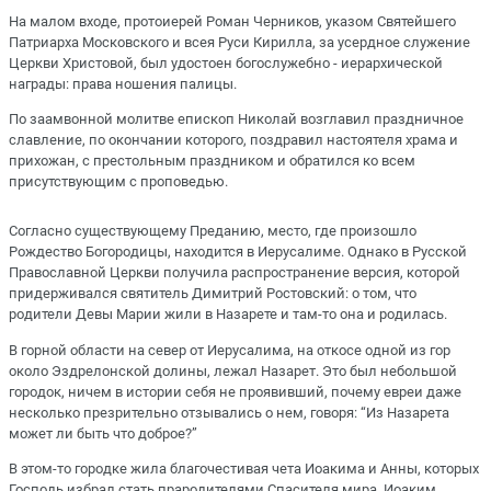
На малом входе, протоиерей Роман Черников, указом Святейшего
Патриарха Московского и всея Руси Кирилла, за усердное служение
Церкви Христовой, был удостоен богослужебно - иерархической
награды: права ношения палицы.
По заамвонной молитве епископ Николай возглавил праздничное
славление, по окончании которого, поздравил настоятеля храма и
прихожан, с престольным праздником и обратился ко всем
присутствующим с проповедью.
Согласно существующему Преданию, место, где произошло
Рождество Богородицы, находится в Иерусалиме. Однако в Русской
Православной Церкви получила распространение версия, которой
придерживался святитель Димитрий Ростовский: о том, что
родители Девы Марии жили в Назарете и там-то она и родилась.
В горной области на север от Иерусалима, на откосе одной из гор
около Эздрелонской долины, лежал Назарет. Это был небольшой
городок, ничем в истории себя не проявивший, почему евреи даже
несколько презрительно отзывались о нем, говоря: “Из Назарета
может ли быть что доброе?”
В этом-то городке жила благочестивая чета Иоакима и Анны, которых
Господь избрал стать прародителями Спасителя мира. Иоаким