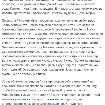
происходил из дома царя Давида, а Анна – из священнического
рода. Племянница Анны, праведная Елизавета, стала потом матерью
Иоанна Крестителя и двоюродной сестрой будущей Девы Марии.
Праведный Иоаким был человеком зажиточным, имея большое
количество скота. Вся жизнь этой праведной четы, несмотря на
богатство, была проникнута духом благоговейной любви к Богу и
милосердия к ближним. За эти качества они пользовались всеобщей
любовью и уважением. Удручала их, однако, одна скорбь: они были
бездетными, что у евреев считалось признаком наказания Божия.
Они непрестанно просили у Бога послать им радость в ребенке, хотя
уже в старости им мало оставалось надежды на это. Иоаким был
особенно огорчен своим бесчадием и однажды, принося свой дар
Богу, он услышал от некого Рувима жесткий укор: “Зачем ты прежде
других желаешь принести свои дары Богу? Ведь ты недостоин, как
бесплодный!” От великого горя праведный Иоаким удалился в
пустыню для поста и молитвы.
Узнав об этом, праведная Анна, признавая себя виновницей их
бесчадия, тоже восскорбела и стала еще усерднее молиться Богу,
чтобы Он услышал ее и послал ей дитя. В одном из таких
молитвенных моментов явился ей Ангел Господень и сказал: “Твоя
молитва услышана Богом, и ты зачнешь и родишь дочь
благословенную, выше всех земных дочерей. Ради Нее