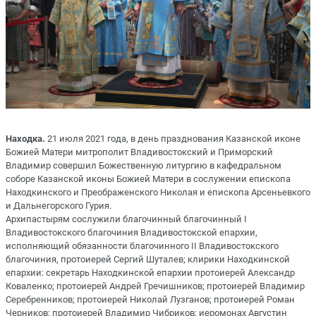
Находка.
21 июля 2021 года, в день празднования Казанской иконе
Божией Матери митрополит Владивостокский и Приморский
Владимир совершил Божественную литургию в кафедральном
соборе Казанской иконы Божией Матери в сослужении епископа
Находкинского и Преображенского Николая и епископа Арсеньевкого
и Дальнегорского Гурия.
Архипастырям сослужили благочинный благочинный I
Владивостокского благочиния Владивостокской епархии,
исполняющий обязанности благочинного II Владивостокского
благочиния, протоиерей Сергий Шуталев; клирики Находкинской
епархии: секретарь Находкинской епархии протоиерей Александр
Коваленко; протоиерей Андрей Гречишников; протоиерей Владимир
Серебренников; протоиерей Николай Лузганов; протоиерей Роман
Черников; протоиерей Владимир Чибриков; иеромонах Августин