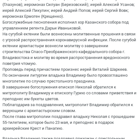
(Глазунов); иеромонах Силуан (Березовский); иерей Алексий Усанов;
иерей Алексий Пикулин; иерей Андрей Попов; иерей Сергий Вовк;
иеромонах Ермоген (Крещенко).
Богослужебные песнопения исполнил хор Казанского собора под
управлением регента Дарьи Иваньковой.
На сугубой ектении были вознесены молитвенные прошения в связи
с угрозой распространения коронавирусной инфекции. После сугубой
ектении архипастыри вознесли молитву о завершении
строительства Спасо-Преображенского кафедрального собора г.
Владивостока и молитву во время распространения вредоносного
поветрия чтомую.
Проповедь перед причастием произнес иерей Виталий Шаркеев.
По окончании литургии владыка Владимир было провозглашено
многолетие по случаю престольного праздника.
В завершение богослужения епископ Николай обратился к
митрополиту Владимиру и епископу Гурию со словами приветствия и
преподнес им букеты цветов.
Поблагодарив за поздравления, митрополит Владимир обратился к
верующим с архипастырским словом.
После глава митрополии поздравил владыку Николая с прошедшем
55-тилетием, которое было 23 мая, и преподнес в подарок
архиерейские Крест и Панагию.
Владыка Владимир также поздравил прихожан с престольным