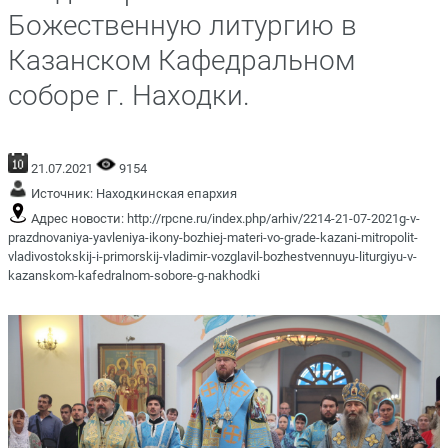
Божественную литургию в
Казанском Кафедральном
соборе г. Находки.
21.07.2021
9154
Источник:
Находкинская епархия
Адрес новости:
http://rpcne.ru/index.php/arhiv/2214-21-07-2021g-v-
prazdnovaniya-yavleniya-ikony-bozhiej-materi-vo-grade-kazani-mitropolit-
vladivostokskij-i-primorskij-vladimir-vozglavil-bozhestvennuyu-liturgiyu-v-
kazanskom-kafedralnom-sobore-g-nakhodki