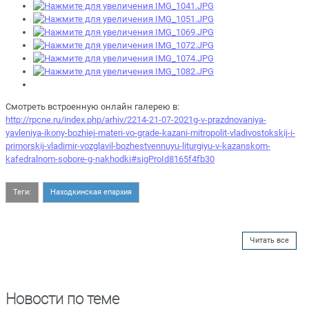
Смотреть встроенную онлайн галерею в:
http://rpcne.ru/index.php/arhiv/2214-21-07-2021g-v-prazdnovaniya-
yavleniya-ikony-bozhiej-materi-vo-grade-kazani-mitropolit-vladivostokskij-i-
primorskij-vladimir-vozglavil-bozhestvennuyu-liturgiyu-v-kazanskom-
kafedralnom-sobore-g-nakhodki#sigProId8165f4fb30
Теги:
Находкинская епархия
Читать все
Новости по теме