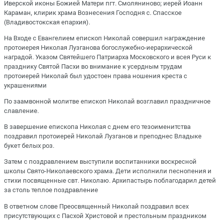
Иверской иконы Божией Матери пгт. Смоляниново; иерей Иоанн
Караман, клирик храма Вознесения Господня с. Спасское
(Владивостокская епархия).
На Входе с Евангелием епископ Николай совершил награждение
протоиерея Николая Лузганова богослужебно-иерархической
наградой. Указом Святейшего Патриарха Московского и всея Руси к
празднику Святой Пасхи во внимание к усердным трудам
протоиерей Николай был удостоен права ношения креста с
украшениями
По заамвонной молитве епископ Николай возглавил праздничное
славление.
В завершение епископа Николая с днем его тезоименитства
поздравил протоиерей Николай Лузганов и преподнес Владыке
букет белых роз.
Затем с поздравлением выступили воспитанники воскресной
школы Свято-Николаевского храма. Дети исполнили песнопения и
стихи посвященные свт. Николаю. Архипастырь поблагодарил детей
за столь теплое поздравление
В ответном слове Преосвященный Николай поздравил всех
присутствующих с Пасхой Христовой и престольным праздником