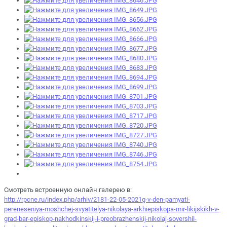
Смотреть встроенную онлайн галерею в:
http://rpcne.ru/index.php/arhiv/2181-22-05-2021g-v-den-pamyati-
pereneseniya-moshchej-svyatitelya-nikolaya-arkhiepiskopa-mir-likijskikh-v-
grad-bar-episkop-nakhodkinskij-i-preobrazhenskij-nikolaj-sovershil-