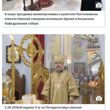
В канун праздника великомученика и целителя Пантелеимона
епископ Николай совершил всенощное бдение в Казанском
Кафедральном соборе.
2.08.2026гВ неделю 9-ю по Пятидесятнице епископ