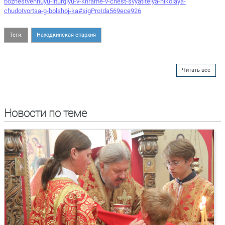
bozhestvennuyu-liturgiyu-v-khrame-v-chest-svyatitelya-nikolaya-
chudotvortsa-g-bolshoj-ka#sigProIda569ece926
Теги:
Находкинская епархия
Читать все
Новости по теме