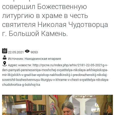
совершил Божественную
литургию в храме в честь
святителя Николая Чудотворца
г. Большой Камень.
22.05.2021
9053
Источник:
Находкинская епархия
Адрес новости:
http://rpcne.ru/index.php/arhiv/2181-22-05-2021g-v-
den-pamyati-pereneseniya-moshchej-svyatitelya-nikolaya-arkhiepiskopa-
mir-likijskikh-v-grad-bar-episkop-nakhodkinskij-i-preobrazhenskij-nikolaj-
sovershil-bozhestvennuyu-liturgiyu-v-khrame-v-chest-svyatitelya-nikolaya-
chudotvortsa-g-bolshoj-ka