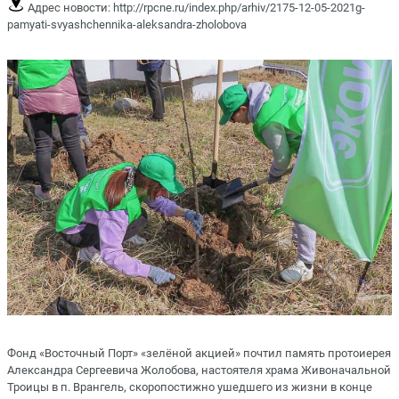
Адрес новости:
http://rpcne.ru/index.php/arhiv/2175-12-05-2021g-
pamyati-svyashchennika-aleksandra-zholobova
Фонд «Восточный Порт» «зелёной акцией» почтил память протоиерея
Александра Сергеевича Жолобова, настоятеля храма Живоначальной
Троицы в п. Врангель, скоропостижно ушедшего из жизни в конце