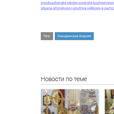
preobrazhenskij-nikolaj-sovershil-bozhestven
siluana-afonskogo-i-onufriya-velikogo-g-par
Теги:
Находкинская епархия
Новости по теме