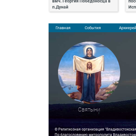
вмч. Георгия Победоносца в
пос
п.Дунай
Исп
Главная
События
Архиерей
Святыни
© Религиозная организация "Владивостокска
По благословению митрополита Владивостокс