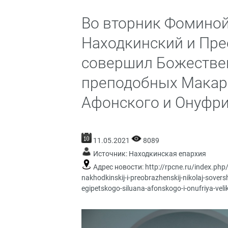
Во вторник Фоминой
Находкинский и Пр
совершил Божествен
преподобных Макари
Афонского и Онуфрия
11.05.2021
8089
Источник:
Находкинская епархия
Адрес новости:
http://rpcne.ru/index.php
nakhodkinskij-i-preobrazhenskij-nikolaj-sove
egipetskogo-siluana-afonskogo-i-onufriya-veli