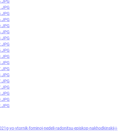
21g-vo-vtornik-fominoj-nedeli-radonitsu-episkop-nakhodkinskij-i-