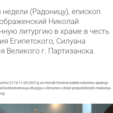
 недели (Радоницу), епископ
еображенский Николай
ную литургию в храме в честь
я Египетского, Силуана
 Великого г. Партизанска.
/arhiv/2174-11-05-2021g-vo-vtornik-fominoj-nedeli-radonitsu-episkop-
rshil-bozhestvennuyu-liturgiyu-v-khrame-v-chest-prepodobnykh-makariya-
kog