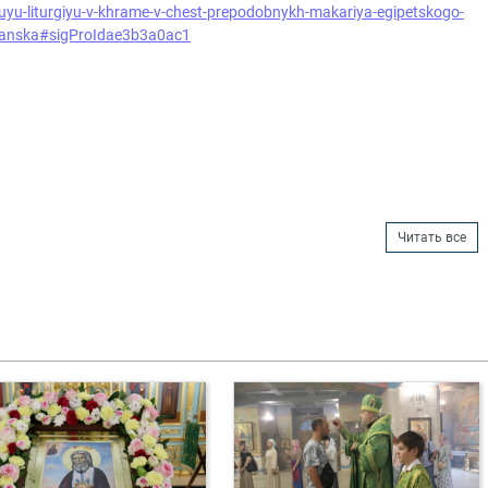
nuyu-liturgiyu-v-khrame-v-chest-prepodobnykh-makariya-egipetskogo-
tizanska#sigProIdae3b3a0ac1
Читать все