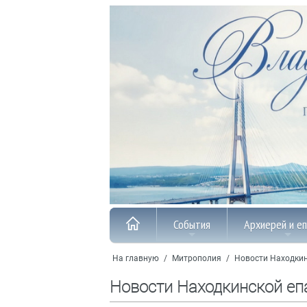
События
Архиерей и е
На главную
/
Митрополия
/
Новости Находкин
Новости Находкинской еп