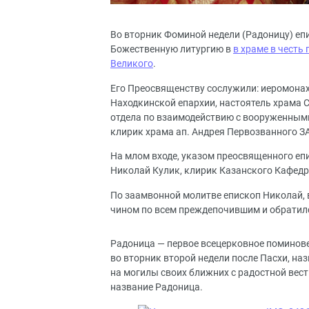
Во вторник Фоминой недели (Радоницу) е
Божественную литургию в
в храме в честь
Великого
.
Его Преосвященству сослужили: иеромонах
Находкинской епархии, настоятель храма С
отдела по взаимодействию с вооруженным
клирик храма ап. Андрея Первозванного ЗА
На млом входе, указом преосвященного еп
Николай Кулик, клирик Казанского Кафедр
По заамвонной молитве епископ Николай, 
чином по всем преждепочившим и обратилс
Радоница — первое всецерковное поминове
во вторник второй недели после Пасхи, н
на могилы своих ближних с радостной вест
название Радоница.