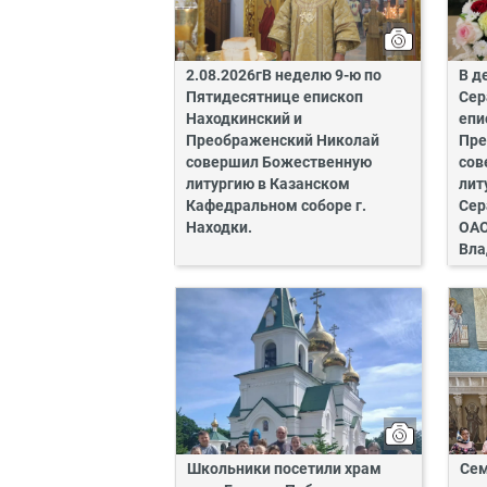
2.08.2026гВ неделю 9-ю по
В д
Пятидесятнице епископ
Сер
Находкинский и
епи
Преображенский Николай
Пре
совершил Божественную
сов
литургию в Казанском
лит
Кафедральном соборе г.
Сер
Находки.
ОАО
Вла
Школьники посетили храм
Сем