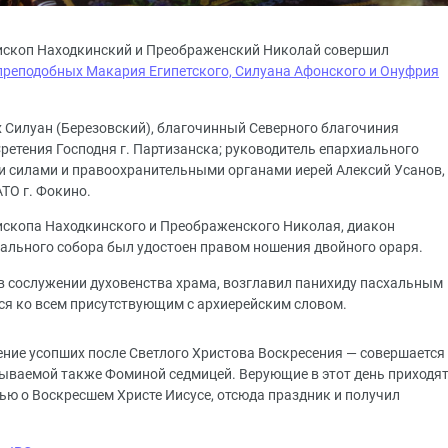
пископ Находкинский и Преображенский Николай совершил
 преподобных Макария Египетского, Силуана Афонского и Онуфрия
 Силуан (Березовский), благочинный Северного благочиния
ретения Господня г. Партизанска; руководитель епархиального
и силами и правоохранительными органами иерей Алексий Усанов,
ТО г. Фокино.
ископа Находкинского и Преображенского Николая, диакон
ального собора был удостоен правом ношения двойного ораря.
в сослужении духовенства храма, возглавил панихиду пасхальным
я ко всем присутствующим с архиерейским словом.
ние усопших после Светлого Христова Воскресения — совершается
азываемой также Фоминой седмицей. Верующие в этот день приходя
ью о Воскресшем Христе Иисусе, отсюда праздник и получил