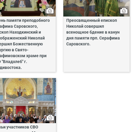
ень памяти преподобного
Преосвященный епископ
афима Саровского,
Николай совершил
скоп Находкинский и
всенощное бдение в канун
ображенский Николай
дня памяти прп. Серафима
ершил Божественную
Саровского.
ургию в Свято-
афимовском храме при
 "Владхлеб" г.
дивостока.
ьи участников СВО