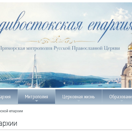
пархия
Митрополия
Церковная жизнь
Образовани
ской епархии
архии