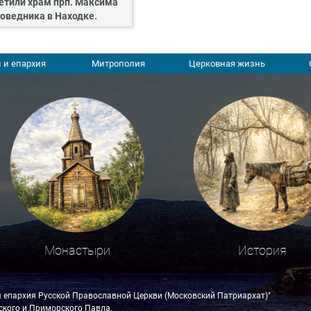
етили храм прп. Максима
оведника в Находке.
 и епархия
Митрополия
Церковная жизнь
Монастыри
История
я епархия Русской Православной Церкви (Московский Патриархат)"
кого и Приморского Павла.