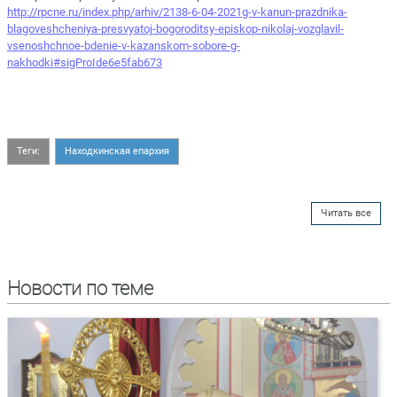
http://rpcne.ru/index.php/arhiv/2138-6-04-2021g-v-kanun-prazdnika-
blagoveshcheniya-presvyatoj-bogoroditsy-episkop-nikolaj-vozglavil-
vsenoshchnoe-bdenie-v-kazanskom-sobore-g-
nakhodki#sigProIde6e5fab673
Теги:
Находкинская епархия
Читать все
Новости по теме