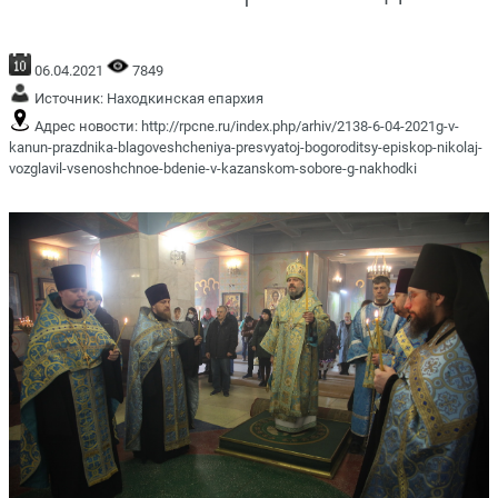
06.04.2021
7849
Источник:
Находкинская епархия
Адрес новости:
http://rpcne.ru/index.php/arhiv/2138-6-04-2021g-v-
kanun-prazdnika-blagoveshcheniya-presvyatoj-bogoroditsy-episkop-nikolaj-
vozglavil-vsenoshchnoe-bdenie-v-kazanskom-sobore-g-nakhodki