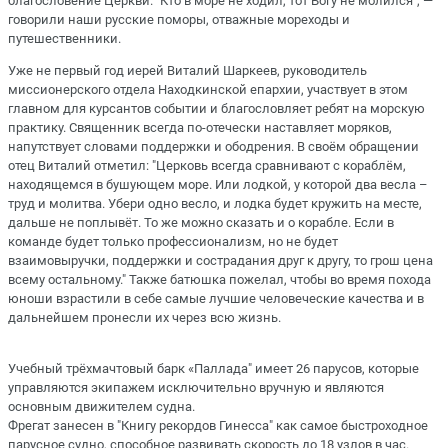
благословение Церкви. "Кто в море не ходил, тот Богу не молился", —
говорили наши русские поморы, отважные мореходы и
путешественники.
Уже не первый год иерей Виталий Шаркеев, руководитель
миссионерского отдела Находкинской епархии, участвует в этом
главном для курсантов событии и благословляет ребят на морскую
практику. Священник всегда по-отечески наставляет моряков,
напутствует словами поддержки и ободрения. В своём обращении
отец Виталий отметил: "Церковь всегда сравнивают с кораблём,
находящемся в бушующем море. Или лодкой, у которой два весла –
труд и молитва. Убери одно весло, и лодка будет кружить на месте,
дальше не поплывёт. То же можно сказать и о корабле. Если в
команде будет только профессионализм, но не будет
взаимовыручки, поддержки и сострадания друг к другу, то грош цена
всему остальному." Также батюшка пожелал, чтобы во время похода
юноши взрастили в себе самые лучшие человеческие качества и в
дальнейшем пронесли их через всю жизнь.
Учебный трёхмачтовый барк «Паллада" имеет 26 парусов, которые
управляются экипажем исключительно вручную и являются
основным движителем судна.
Фрегат занесен в "Книгу рекордов Гинесса" как самое быстроходное
парусное судно, способное развивать скорость до 18 узлов в час.