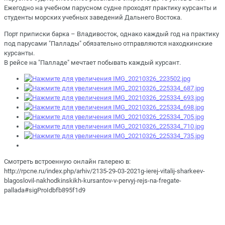
Ежегодно на учебном парусном судне проходят практику курсанты и
студенты морских учебных заведений Дальнего Востока.
Порт приписки барка – Владивосток, однако каждый год на практику
под парусами "Паллады" обязательно отправляются находкинские
курсанты.
В рейсе на "Палладе" мечтает побывать каждый курсант.
Смотреть встроенную онлайн галерею в:
http://rpcne.ru/index.php/arhiv/2135-29-03-2021g-ierej-vitalij-sharkeev-
blagoslovil-nakhodkinskikh-kursantov-v-pervyj-rejs-na-fregate-
pallada#sigProIdbfb895f1d9