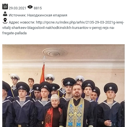
29.03.2021
8815
Источник:
Находкинская епархия
Адрес новости:
http://rpcne.ru/index.php/arhiv/2135-29-03-2021g-ierej-
vitalij-sharkeev-blagoslovil-nakhodkinskikh-kursantov-v-pervyj-rejs-na-
fregate-pallada