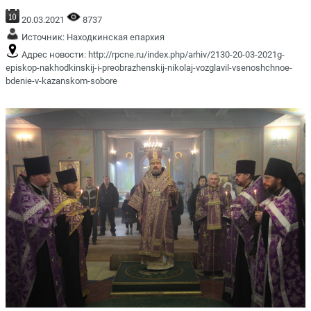
20.03.2021
8737
Источник:
Находкинская епархия
Адрес новости:
http://rpcne.ru/index.php/arhiv/2130-20-03-2021g-
episkop-nakhodkinskij-i-preobrazhenskij-nikolaj-vozglavil-vsenoshchnoe-
bdenie-v-kazanskom-sobore