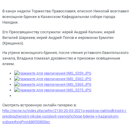
В канун недели Торжества Православия, епископ Николай возглавил
всенощное бдение в Казанском Кафедральном соборе города
Находки.
Его Преосвященству сослужили: иерей Андрей Калнин; иерей
Виталий Шаркеев; иерей Андрей Попов и иеромонах Ермоген
(Крещенко).
На утрене всенощного бдения, после чтения уставного Евангельского
зачала, Владыка помазал духовенство и прихожан освященным
елеем.
Смотреть встроенную онлайн галерею в:
http://rpcne.ru/index.php/arhiv/2130-20-03-2021g-episkop-nakhodkinskij-i-
preobrazhenskij-nikolaj-vozglavil-vsenoshchnoe-bdenie-v-kazanskom-
sobore#sigProIdd6f00800ec