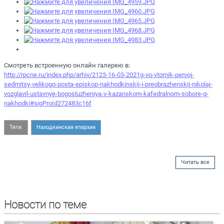
Смотреть встроенную онлайн галерею в:
http://rpcne.ru/index.php/arhiv/2123-16-03-2021g-vo-vtornik-pervoj-
sedmitsy-velikogo-posta-episkop-nakhodkinskij-i-preobrazhenskij-nikolaj-
vozglavil-ustavnye-bogosluzheniya-v-kazanskom-kafedralnom-sobore-g-
nakhodki#sigProId272483c16f
Теги:
Находкинская епархия
Читать все
Новости по теме