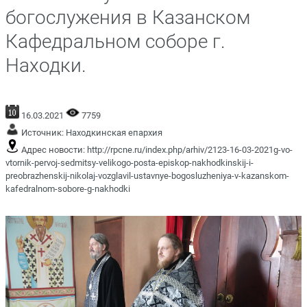
богослужения в Казанском
Кафедральном соборе г.
Находки.
16.03.2021
7759
Источник:
Находкинская епархия
Адрес новости:
http://rpcne.ru/index.php/arhiv/2123-16-03-2021g-vo-
vtornik-pervoj-sedmitsy-velikogo-posta-episkop-nakhodkinskij-i-
preobrazhenskij-nikolaj-vozglavil-ustavnye-bogosluzheniya-v-kazanskom-
kafedralnom-sobore-g-nakhodki