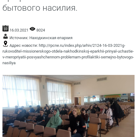
бытового насилия.
16.03.2021
8024
Источник:
Находкинская епархия
Адрес новости:
http://rpcne.ru/index.php/arhiv/2124-16-03-2021g-
rukovoditel-missionerskogo-otdela-nakhodkinskoj-eparkhii-prinyal-uchastie-
v-meropriyatii-posvyashchennom-problemam-profilaktiki-semejno-bytovogo-
nasiliya