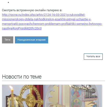
Смотреть встроенную онлайн галерею в:
http://rpcne.ru/index.php/arhiv/2124-16-03-2021g-rukovoditel-
missionerskogo-otdela-nakhodkinskoj-eparkhii-prinyal-uchastie-v-
meropriyatii-posvyashchennom-problemam-profilaktiki-semejno-bytovogo-
nasiliya#sigProId6820fc20c0
Теги:
Находкинская епархия
Читать все
Новости по теме