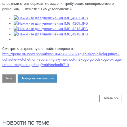
властями стоят серьезные задачи, требующие своевременного
решения», — отметил Тимур Магинский.
Смотреть встроенную онлайн галерею в:
http://rpcne.ru/index.php/arhiv/2104-26-02-2021g-episkop-nikolaj-prinyal-
uchastie-v-otchetnom-sobranii-glavy-nakhodkinskogo-gorodskogo-okruga-
timura-maginskogo#sigProId9cebadb719
Теги:
Находкинская епархия
Читать все
Новости по теме