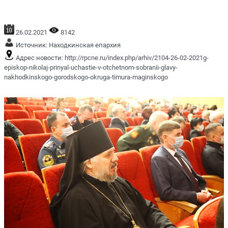
26.02.2021
8142
Источник:
Находкинская епархия
Адрес новости:
http://rpcne.ru/index.php/arhiv/2104-26-02-2021g-
episkop-nikolaj-prinyal-uchastie-v-otchetnom-sobranii-glavy-
nakhodkinskogo-gorodskogo-okruga-timura-maginskogo