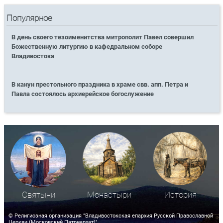
Популярное
В день своего тезоименитства митрополит Павел совершил
Божественную литургию в кафедральном соборе
Владивостока
В канун престольного праздника в храме свв. апп. Петра и
Павла состоялось архиерейское богослужение
Святыни
Монастыри
История
© Религиозная организация "Владивостокская епархия Русской Православной
Церкви (Московский Патриархат)"