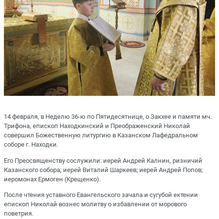
14 февраля, в Неделю 36-ю по Пятидесятнице, о Закхее и памяти мч.
Трифона, епископ Находкинский и Преображенский Николай
совершил Божественную литургию в Казанском Лафедральном
соборе г. Находки.
Его Преосвященству сослужили: иерей Андрей Калнин, ризничий
Казанского собора; иерей Виталий Шаркеев; иерей Андрей Попов;
иеромонах Ермоген (Крещенко).
После чтения уставного Евангельского зачала и сугубой ектении
епископ Николай вознес молитву о избавлении от морового
поветрия.