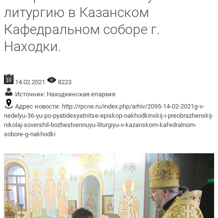
литургию в Казанском
Кафедральном соборе г.
Находки.
14.02.2021
8223
Источник:
Находкинская епархия
Адрес новости:
http://rpcne.ru/index.php/arhiv/2095-14-02-2021g-v-
nedelyu-36-yu-po-pyatidesyatnitse-episkop-nakhodkinskij-i-preobrazhenskij-
nikolaj-sovershil-bozhestvennuyu-liturgiyu-v-kazanskom-kafedralnom-
sobore-g-nakhodki