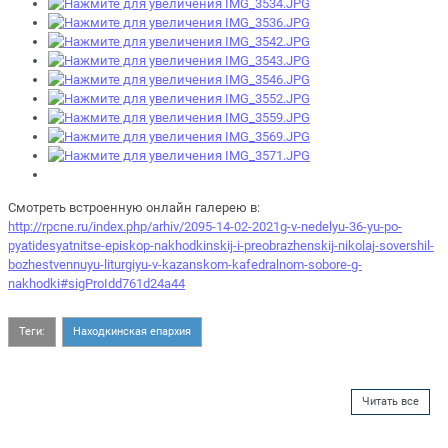
Смотреть встроенную онлайн галерею в:
http://rpcne.ru/index.php/arhiv/2095-14-02-2021g-v-nedelyu-36-yu-po-
pyatidesyatnitse-episkop-nakhodkinskij-i-preobrazhenskij-nikolaj-sovershil-
bozhestvennuyu-liturgiyu-v-kazanskom-kafedralnom-sobore-g-
nakhodki#sigProIdd761d24a44
Теги:
Находкинская епархия
Читать все