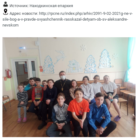
Источник:
Находкинская епархия
Адрес новости:
http://rpcne.ru/index.php/arhiv/2091-9-02-2021g-ne-v-
sile-bog-a-v-pravde-svyashchennik-rasskazal-detyam-ob-sv-aleksandre-
nevskom