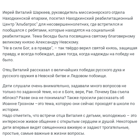
Иерей Виталий Шаркеев, руководитель миссионерского отдела
Находкинской епархии, посетил Находкинский реабилитационный
Центр "Альбатрос" для несовершеннолетних, где встретился и
пообщался с ребятами, которые находятся на социальной
реабилитации. Тема беседы была посвящена святому благоверному
великому князю Александру Невскому.
"Не в силе Бог, а в правде", – так твёрдо верил святой князь, защищая
правду, и всегда побеждал, даже тогда, когда надежды на победу не
было.
Отец Виталий рассказал о величайших победах русского духа и
русского оружия в Невской битве и Ледовом побоище.
Дети слушали очень внимательно, задавали много вопросов не
только по заданной теме, но и о Боге, вере, Рае. Почему Ева съела
яблоко? Разве она не понимала? Также просили рассказать об
Иоанне Грозном –это тема, которую они сейчас проходят в школе по
истории.
Надо отметить, что встречи отца Виталия с детьми, молодежью – это
интересное живое общение с открытым сердцем и душой. Некоторые
дети впервые видят священника вживую и задают трогательные,
простые, самые важные в жизни вопросы.