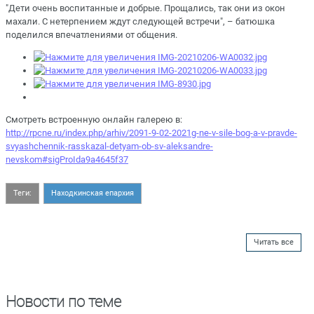
"Дети очень воспитанные и добрые. Прощались, так они из окон
махали. С нетерпением ждут следующей встречи", – батюшка
поделился впечатлениями от общения.
Смотреть встроенную онлайн галерею в:
http://rpcne.ru/index.php/arhiv/2091-9-02-2021g-ne-v-sile-bog-a-v-pravde-
svyashchennik-rasskazal-detyam-ob-sv-aleksandre-
nevskom#sigProIda9a4645f37
Теги:
Находкинская епархия
Читать все
Новости по теме