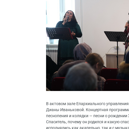
В актовом зале Епархиального управления
Дианы Иваньковой. Концертная программа
песнопения и колядки — песни о рождении 
Спаситель, почему он родился и какую спа
исполнялись как акапельно, так и с муз