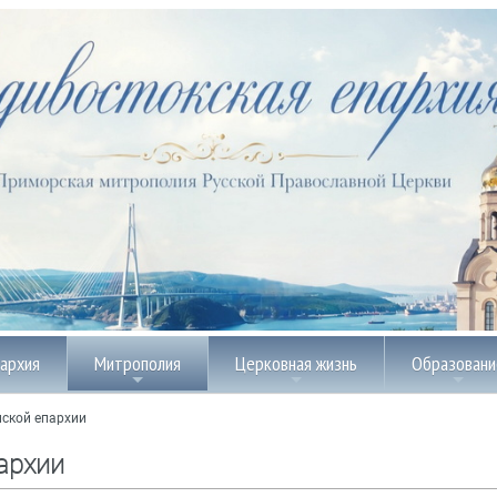
пархия
Митрополия
Церковная жизнь
Образовани
ской епархии
архии