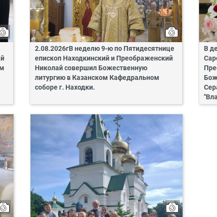
2.08.2026гВ неделю 9-ю по Пятидесятнице
В д
ай
епископ Находкинский и Преображенский
Сар
ом
Николай совершил Божественную
Пре
литургию в Казанском Кафедральном
Бож
соборе г. Находки.
Сер
"Вл