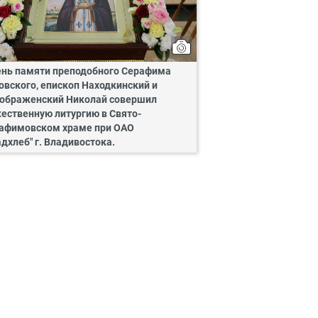
ень памяти преподобного Серафима
овского, епископ Находкинский и
ображенский Николай совершил
ественную литургию в Свято-
афимовском храме при ОАО
адхлеб" г. Владивостока.