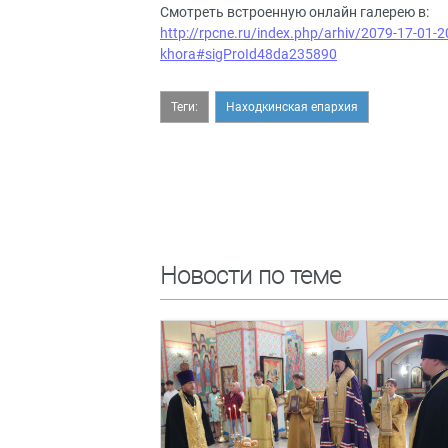
Смотреть встроенную онлайн галерею в:
http://rpcne.ru/index.php/arhiv/2079-17-01-
khora#sigProId48da235890
Теги:
Находкинская епархия
Новости по теме