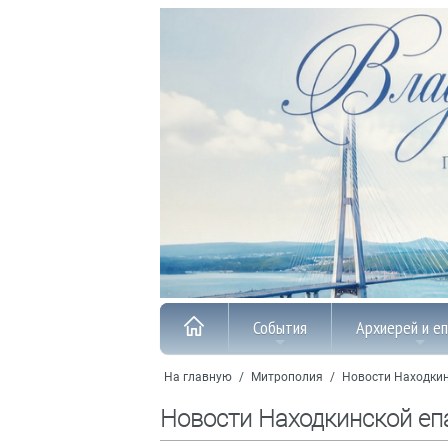
События
Архиерей и е
На главную
/
Митрополия
/
Новости Находкин
Новости Находкинской еп