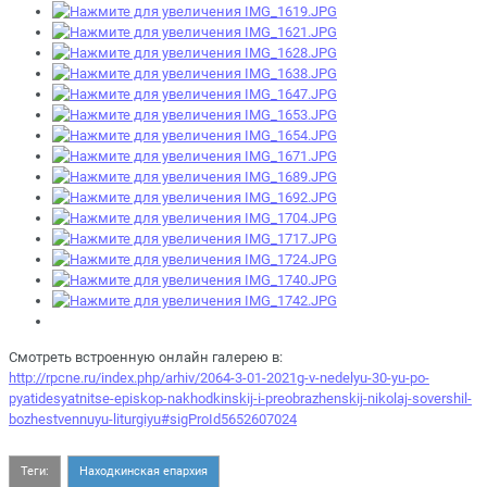
Смотреть встроенную онлайн галерею в:
http://rpcne.ru/index.php/arhiv/2064-3-01-2021g-v-nedelyu-30-yu-po-
pyatidesyatnitse-episkop-nakhodkinskij-i-preobrazhenskij-nikolaj-sovershil-
bozhestvennuyu-liturgiyu#sigProId5652607024
Теги:
Находкинская епархия