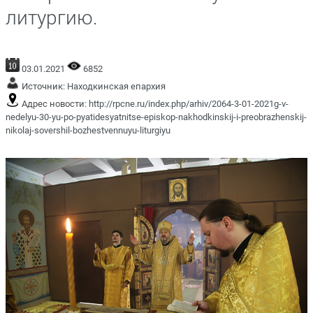
литургию.
03.01.2021
6852
Источник:
Находкинская епархия
Адрес новости:
http://rpcne.ru/index.php/arhiv/2064-3-01-2021g-v-
nedelyu-30-yu-po-pyatidesyatnitse-episkop-nakhodkinskij-i-preobrazhenskij-
nikolaj-sovershil-bozhestvennuyu-liturgiyu