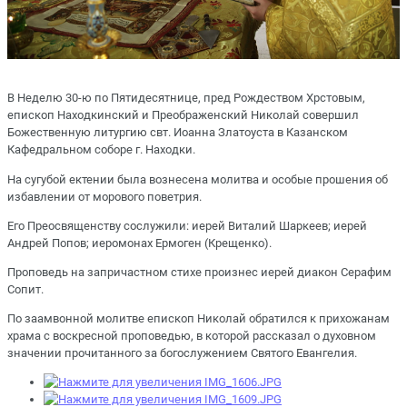
В Неделю 30-ю по Пятидесятнице, пред Рождеством Хрстовым,
епископ Находкинский и Преображенский Николай совершил
Божественную литургию свт. Иоанна Златоуста в Казанском
Кафедральном соборе г. Находки.
На сугубой ектении была вознесена молитва и особые прошения об
избавлении от морового поветрия.
Его Преосвященству сослужили: иерей Виталий Шаркеев; иерей
Андрей Попов; иеромонах Ермоген (Крещенко).
Проповедь на запричастном стихе произнес иерей диакон Серафим
Сопит.
По заамвонной молитве епископ Николай обратился к прихожанам
храма с воскресной проповедью, в которой рассказал о духовном
значении прочитанного за богослужением Святого Евангелия.