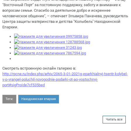
"Восточный Порт" за постоянную поддержку, заботу и внимание к
вопросам семьи. Спасибо за деятельное добро и искреннее
человеческое общение", – отмечает Эльвира Паначева, руководитель
Центра защиты материнства и детства "Колыбель" Находкинской
Епархии.
Смотреть встроенную онлайн галерею в:
http://rpcne.ru/index.php/arhiv/2065-3-01-2021g-eparkhialnyj-tsentr-kolybel-
v-p-vrangel-poluchil-novogodnie-podarki-ot-ao-vostochnyj-
port#sigProIde7cf535bed
Теги:
Находкинская епархия
Читать все