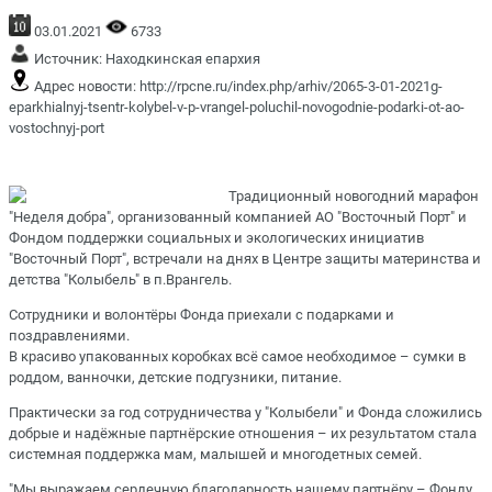
03.01.2021
6733
Источник:
Находкинская епархия
Адрес новости:
http://rpcne.ru/index.php/arhiv/2065-3-01-2021g-
eparkhialnyj-tsentr-kolybel-v-p-vrangel-poluchil-novogodnie-podarki-ot-ao-
vostochnyj-port
Традиционный новогодний марафон
"Неделя добра", организованный компанией АО "Восточный Порт" и
Фондом поддержки социальных и экологических инициатив
"Восточный Порт", встречали на днях в Центре защиты материнства и
детства "Колыбель" в п.Врангель.
Сотрудники и волонтёры Фонда приехали с подарками и
поздравлениями.
В красиво упакованных коробках всё самое необходимое – сумки в
роддом, ванночки, детские подгузники, питание.
Практически за год сотрудничества у "Колыбели" и Фонда сложились
добрые и надёжные партнёрские отношения – их результатом стала
системная поддержка мам, малышей и многодетных семей.
"Мы выражаем сердечную благодарность нашему партнёру – Фонду