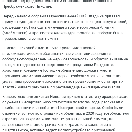
епархии под председательством епископа Находкинского и
Преображенского Николая.
Перед началом собрания Преосвященнейший Владыка призвал
присутствующих молитвенно почтить память священнослужителей,
отошедших ко Господу в минувшем году, иеромонаха Алипия
(Клейменова) и протоиерея Александра Жолобова - соборно была
провозглашена вечная память.
Епископ Николай отметил, что в условиях сложной
эпидемиологической обстановки все участники заседания
соблюдают определенные меры безопасности, и обратил внимание
на то, что подготовка к предстоящим праздникам Рождества
Христова и Крещения Господня обязательно должна учесть
противоэпидемиологические меры. Необходимость выполнения
указанных требований сохраняется по предписаниям санитарных
властей нашего региона и по рекомендациям Священноначалия.
В своем докладе епископ Николай привел статистику архиерейского
служения и епархиальную статистику по итогам года, рассказал о
наиболее значимых событиях Находкинской епархии. Особо были
отмечены успехи по строящимся объектам: в 2020 году возобновлено
строительство храма Апостола Петра в г.Большой Камень; на
завершающем этапе строительство храмового комплекса в
г.Партизанске, активно ведется благоустройство прихрамовой