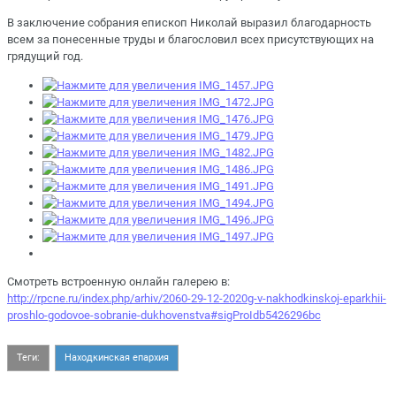
В заключение собрания епископ Николай выразил благодарность
всем за понесенные труды и благословил всех присутствующих на
грядущий год.
Смотреть встроенную онлайн галерею в:
http://rpcne.ru/index.php/arhiv/2060-29-12-2020g-v-nakhodkinskoj-eparkhii-
proshlo-godovoe-sobranie-dukhovenstva#sigProIdb5426296bc
Теги:
Находкинская епархия