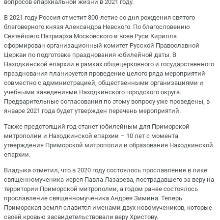
вопросов епархиальной жизни в 2021 году.
В 2021 году Россия отметит 800-летие со дня рождения святого
благоверного князя Александра Невского. По благословению
Святейшего Патриарха Московского и всея Руси Кирилла
сформирован организационный комитет Русской Православной
Церкви по подготовке празднования юбилейной даты. В
Находкинской епархии в рамках общецерковного и государственного
празднования планируется проведение целого ряда мероприятий
совместно с администрацией, общественными организациями и
учебными заведениями Находкинского городского округа.
Предварительные согласования по этому вопросу уже проведены, в
январе 2021 года будет утвержден перечень мероприятий.
Также предстоящий год станет юбилейным для Приморской
митрополии и Находкинской епархии – 10 лет с момента
утверждения Приморской митрополии и образования Находкинской
епархии.
Владыка отметил, что в 2020 году состоялось прославление в лике
священномученика иерея Павла Лазарева, пострадавшего за веру на
территории Приморской митрополии, а годом ранее состоялось
прославление священномученика Андрея Зимина. Теперь
Приморская земля славится именами двух новомучеников, которые
своей кровью засвидетельствовали веру Христову.