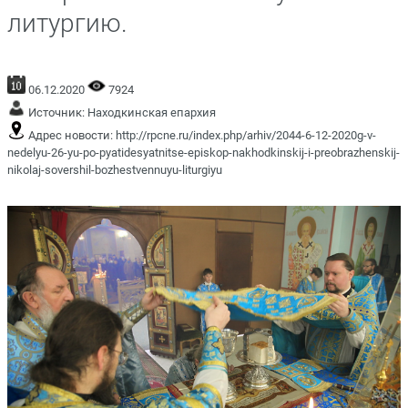
литургию.
06.12.2020
7924
Источник:
Находкинская епархия
Адрес новости:
http://rpcne.ru/index.php/arhiv/2044-6-12-2020g-v-
nedelyu-26-yu-po-pyatidesyatnitse-episkop-nakhodkinskij-i-preobrazhenskij-
nikolaj-sovershil-bozhestvennuyu-liturgiyu