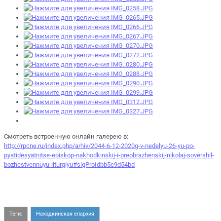
Смотреть встроенную онлайн галерею в:
http://rpcne.ru/index.php/arhiv/2044-6-12-2020g-v-nedelyu-26-yu-po-
pyatidesyatnitse-episkop-nakhodkinskij-i-preobrazhenskij-nikolaj-sovershil-
bozhestvennuyu-liturgiyu#sigProIdbb5c9d54bd
Теги:
Находкинская епархия