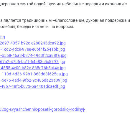
дперсонал святой водой, вручил небольшие подарки и иконочки с
а является традиционным –благословение, духовная поддержка и
олебны, беседы и ответы на вопросы.
020g-svyashchennik-posetil-gorodskoj-rodilnyj-