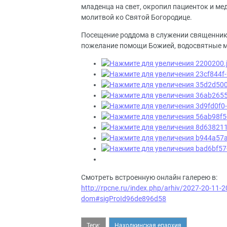
младенца на свет, окропил пациенток и ме
молитвой ко Святой Богородице.
Посещение роддома в служении священник
пожелание помощи Божией, водосвятные м
Смотреть встроенную онлайн галерею в:
http://rpcne.ru/index.php/arhiv/2027-20-11-2
dom#sigProId96de896d58
Теги:
Находкинская епархия