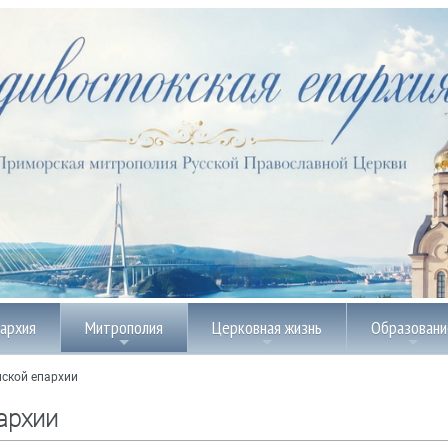
пархия
Митрополия
Церковная жизнь
Образовани
ской епархии
архии