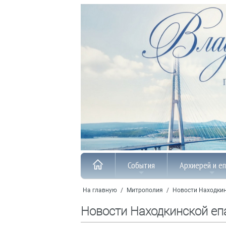
События
Архиерей и е
На главную
/
Митрополия
/
Новости Находкин
Новости Находкинской еп