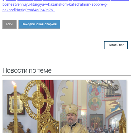
bozhestvennuyu-liturgiyu-v-kazanskom-kafedralnom-sobore-g-
nakhodki#sigProId4a3b49c761
Теги:
Находкинская епархия
Читать все
Новости по теме