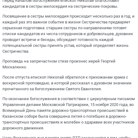
Перед началом богослужения епископ Николай благословил
кандидатов в сестры милосердия на сестрические покровы.
Посвящение в сестры милосердия происходит несколько раз в год, и
каждый раз это важное событие в жизни Сестричества предваряет
серьезная подготовка: старшие сестры по направлениям готовят
списки кандидатов из числа сотрудников и добровольцев, духовник
проводит встречи и беседы, обсуждает готовность каждой
потенциальной сестры принять устав, который определяет жизнь
Сестричества.
Проповедь на запричастном стихе произнес иерей Георгий
Москаленко.
После отпуста епископ Николай обратился к прихожанам храма с
воскресной проповедью, в которой рассказал о духовном значении
прочитанного за богослужением Святого Евангелия.
По окончании богослужения в соответствии с циркулярным письмом
Управления делами Московской Патриархии, 15 ноября 2020 года, во
Всемирный День памяти дорожно-транспортных происшествий в
Казанском соборе была совершена лития о погибших в дорожно-
транспортных происшествиях и молебен о здаравии всех участников
дорожного движения.
Цель Всемирного дня памяти жертв ДТП заключается в том, чтобы