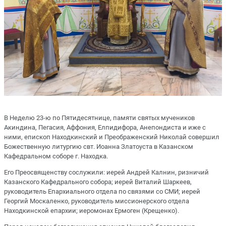
В Неделю 23-ю по Пятидесятнице, памяти святых мучеников
Акиндина, Пегасия, Аффония, Елпидифора, Анепондиста и иже с
ними, епископ Находкинский и Преображенский Николай совершил
Божественную литургию свт. Иоанна Златоуста в Казанском
Кафедральном соборе г. Находка.
Его Преосвященству сослужили: иерей Андрей Калнин, ризничий
Казанского Кафедрального собора; иерей Виталий Шаркеев,
руководитель Епархиального отдела по связями со СМИ; иерей
Георгий Москаленко, руководитель миссионерского отдела
Находкинской епархии; иеромонах Ермоген (Крещенко).