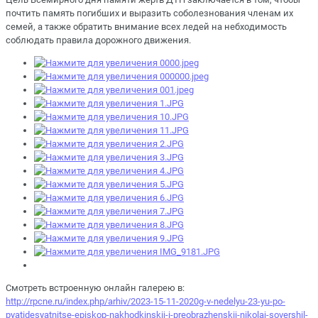
почтить память погибших и выразить соболезнования членам их
семей, а также обратить внимание всех ледей на небходимость
соблюдать правила дорожного движения.
Смотреть встроенную онлайн галерею в:
http://rpcne.ru/index.php/arhiv/2023-15-11-2020g-v-nedelyu-23-yu-po-
pyatidesyatnitse-episkop-nakhodkinskij-i-preobrazhenskij-nikolaj-sovershil-