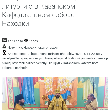
литургию в Казанском
Кафедральном соборе г.
Находки.
15.11.2020
12063
Источник:
Находкинская епархия
Адрес новости:
http://rpcne.ru/index.php/arhiv/2023-15-11-2020g-v-
nedelyu-23-yu-po-pyatidesyatnitse-episkop-nakhodkinskij-i-preobrazhenskij-
nikolaj-sovershil-bozhestvennuyu-liturgiyu-v-kazanskom-kafedralnom-
sobore-g-nakhodki