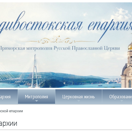
пархия
Митрополия
Церковная жизнь
Образовани
ской епархии
архии