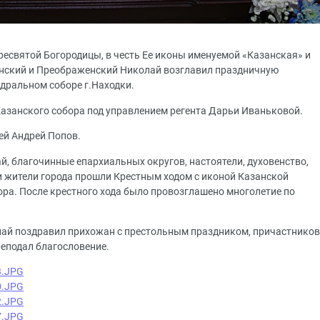
Пресвятой Богородицы, в честь Ее иконы именуемой «Казанская» и
инский и Преображенский Николай возглавил праздничную
дральном соборе г.Находки.
азанского собора под управлением регента Дарьи Иваньковой.
ей Андрей Попов.
, благочинные епархиальных округов, настоятели, духовенство,
 жители города прошли Крестным ходом с иконой Казанской
ра. После крестного хода было провозглашено многолетие по
лай поздравил прихожан с престольным праздником, причастников
реподал благословение.