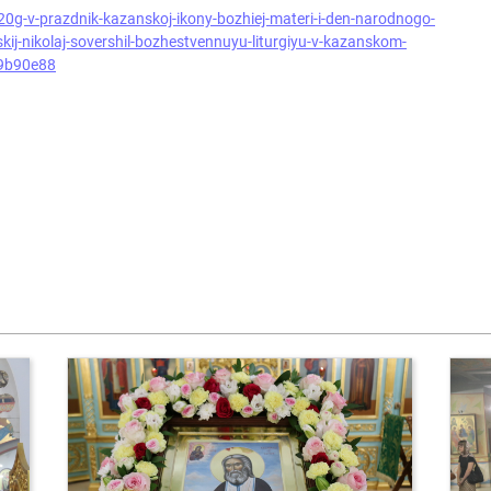
20g-v-prazdnik-kazanskoj-ikony-bozhiej-materi-i-den-narodnogo-
kij-nikolaj-sovershil-bozhestvennuyu-liturgiyu-v-kazanskom-
99b90e88