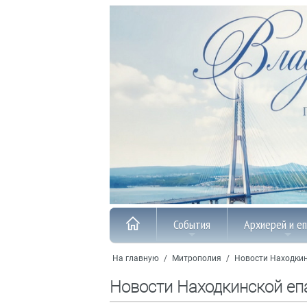
События
Архиерей и е
На главную
/
Митрополия
/
Новости Находкин
Новости Находкинской еп