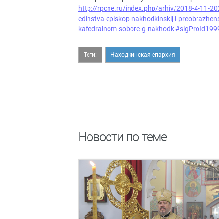
http://rpcne.ru/index.php/arhiv/2018-4-11-20
edinstva-episkop-nakhodkinskij-i-preobrazhens
kafedralnom-sobore-g-nakhodki#sigProId19
Теги:
Находкинская епархия
Новости по теме