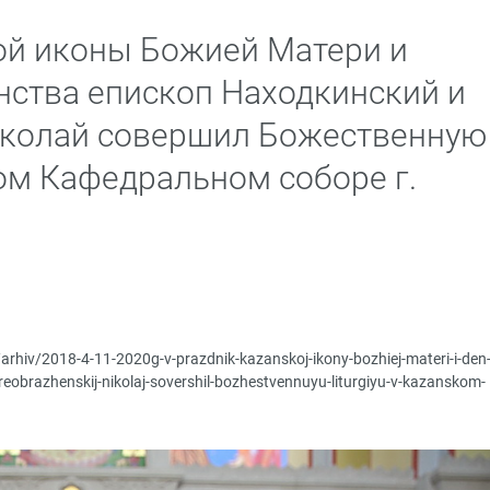
ой иконы Божией Матери и
нства епископ Находкинский и
колай совершил Божественную
ом Кафедральном соборе г.
/arhiv/2018-4-11-2020g-v-prazdnik-kazanskoj-ikony-bozhiej-materi-i-den
reobrazhenskij-nikolaj-sovershil-bozhestvennuyu-liturgiyu-v-kazanskom-