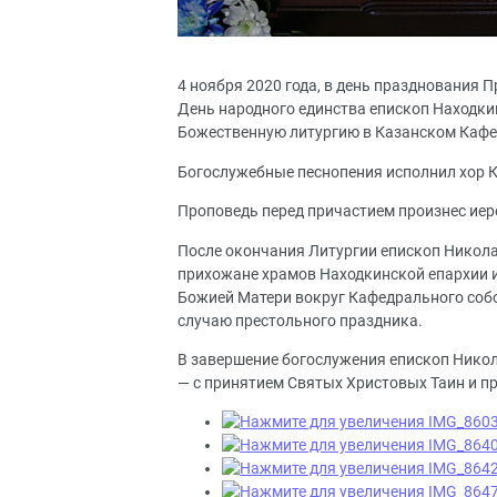
4 ноября 2020 года, в день празднования 
День народного единства епископ Находк
Божественную литургию в Казанском Кафе
Богослужебные песнопения исполнил хор К
Проповедь перед причастием произнес иер
После окончания Литургии епископ Николай
прихожане храмов Находкинской епархии и
Божией Матери вокруг Кафедрального собо
случаю престольного праздника.
В завершение богослужения епископ Нико
— с принятием Святых Христовых Таин и п