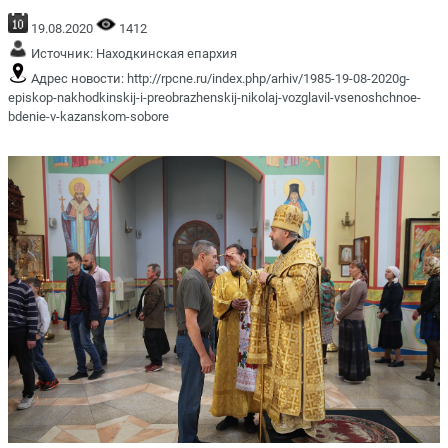
19.08.2020
1412
Источник:
Находкинская епархия
Адрес новости:
http://rpcne.ru/index.php/arhiv/1985-19-08-2020g-
episkop-nakhodkinskij-i-preobrazhenskij-nikolaj-vozglavil-vsenoshchnoe-
bdenie-v-kazanskom-sobore