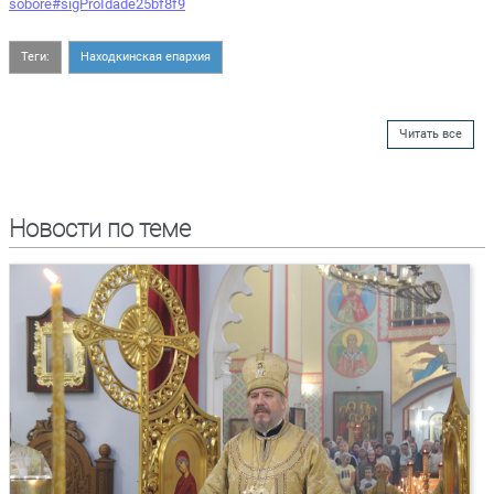
sobore#sigProIdade25bf8f9
Теги:
Находкинская епархия
Читать все
Новости по теме