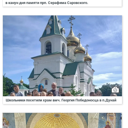
в канун дня памяти прп. Серафима Саровского.
Школьники посетили храм вмч. Георгия Победоносца в п.Дунай