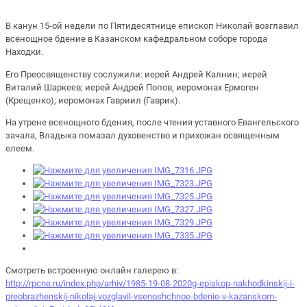
В канун 15-ой недели по Пятидесятнице епископ Николай возглавил
всенощное бдение в Казанском кафедральном соборе города
Находки.
Его Преосвященству сослужили: иерей Андрей Калнин; иерей
Виталий Шаркеев; иерей Андрей Попов; иеромонах Ермоген
(Крещенко); иеромонах Гавриил (Гаврик).
На утрене всенощного бдения, после чтения уставного Евангельского
зачала, Владыка помазал духовенство и прихожан освященным
елеем.
Смотреть встроенную онлайн галерею в:
http://rpcne.ru/index.php/arhiv/1985-19-08-2020g-episkop-nakhodkinskij-i-
preobrazhenskij-nikolaj-vozglavil-vsenoshchnoe-bdenie-v-kazanskom-