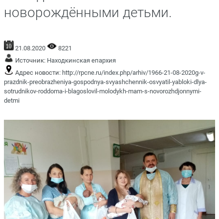
новорождёнными детьми.
21.08.2020
8221
Источник:
Находкинская епархия
Адрес новости:
http://rpcne.ru/index.php/arhiv/1966-21-08-2020g-v-
prazdnik-preobrazheniya-gospodnya-svyashchennik-osvyatil-yabloki-dlya-
sotrudnikov-roddoma-i-blagoslovil-molodykh-mam-s-novorozhdjonnymi-
detmi