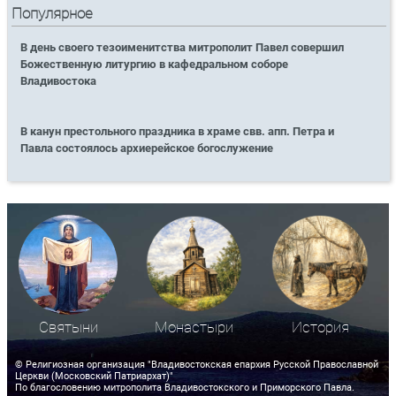
Популярное
В день своего тезоименитства митрополит Павел совершил
Божественную литургию в кафедральном соборе
Владивостока
В канун престольного праздника в храме свв. апп. Петра и
Павла состоялось архиерейское богослужение
Святыни
Монастыри
История
© Религиозная организация "Владивостокская епархия Русской Православной
Церкви (Московский Патриархат)"
По благословению митрополита Владивостокского и Приморского Павла.