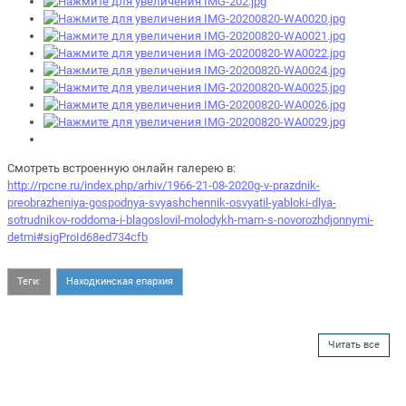
Смотреть встроенную онлайн галерею в:
http://rpcne.ru/index.php/arhiv/1966-21-08-2020g-v-prazdnik-
preobrazheniya-gospodnya-svyashchennik-osvyatil-yabloki-dlya-
sotrudnikov-roddoma-i-blagoslovil-molodykh-mam-s-novorozhdjonnymi-
detmi#sigProId68ed734cfb
Теги:
Находкинская епархия
Читать все