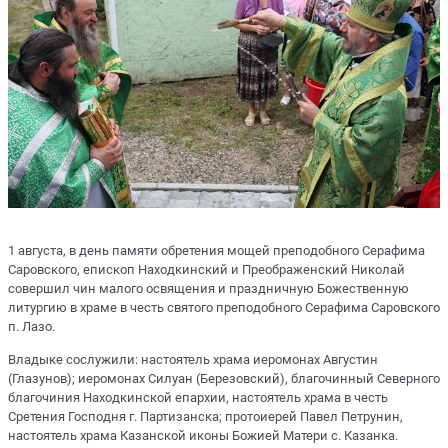
1 августа, в день памяти обретения мощей преподобного Серафима
Саровского, епископ Находкинский и Преображенский Николай
совершил чин малого освящения и праздничную Божественную
литургию в храме в честь святого преподобного Серафима Саровского
п. Лазо.
Владыке сослужили: настоятель храма иеромонах Августин
(Глазунов); иеромонах Силуан (Березовский), благочинный Северного
благочиния Находкинской епархии, настоятель храма в честь
Сретения Господня г. Партизанска; протоиерей Павел Петрунин,
настоятель храма Казанской иконы Божией Матери с. Казанка.