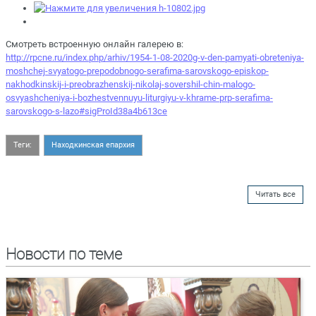
Смотреть встроенную онлайн галерею в:
http://rpcne.ru/index.php/arhiv/1954-1-08-2020g-v-den-pamyati-obreteniya-
moshchej-svyatogo-prepodobnogo-serafima-sarovskogo-episkop-
nakhodkinskij-i-preobrazhenskij-nikolaj-sovershil-chin-malogo-
osvyashcheniya-i-bozhestvennuyu-liturgiyu-v-khrame-prp-serafima-
sarovskogo-s-lazo#sigProId38a4b613ce
Теги:
Находкинская епархия
Читать все
Новости по теме