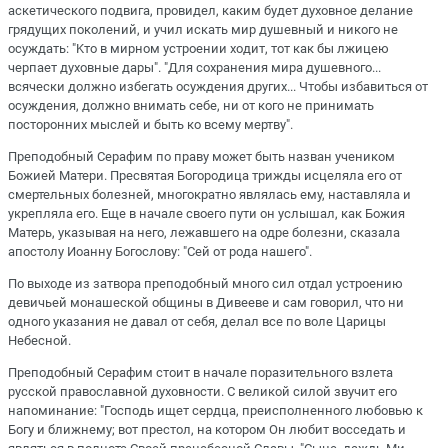
аскетического подвига, провидел, каким будет духовное делание
грядущих поколений, и учил искать мир душевный и никого не
осуждать: "Kто в мирном устроении ходит, тот как бы лжицею
черпает духовные дары". "Для сохранения мира душевного...
всячески должно избегать осуждения других... Чтобы избавиться от
осуждения, должно внимать себе, ни от кого не принимать
посторонних мыслей и быть ко всему мертву".
Преподобный Серафим по праву может быть назван учеником
Божией Матери. Пресвятая Богородица трижды исцеляла его от
смертельных болезней, многократно являлась ему, наставляла и
укрепляла его. Еще в начале своего пути он услышал, как Божия
Матерь, указывая на него, лежавшего на одре болезни, сказала
апостолу Иоанну Богослову: "Сей от рода нашего".
По выходе из затвора преподобный много сил отдал устроению
девичьей монашеской общины в Дивееве и сам говорил, что ни
одного указания не давал от себя, делал все по воле Царицы
Небесной.
Преподобный Серафим стоит в начале поразительного взлета
русской православной духовности. С великой силой звучит его
напоминание: "Господь ищет сердца, преисполненного любовью к
Богу и ближнему; вот престол, на котором Он любит восседать и