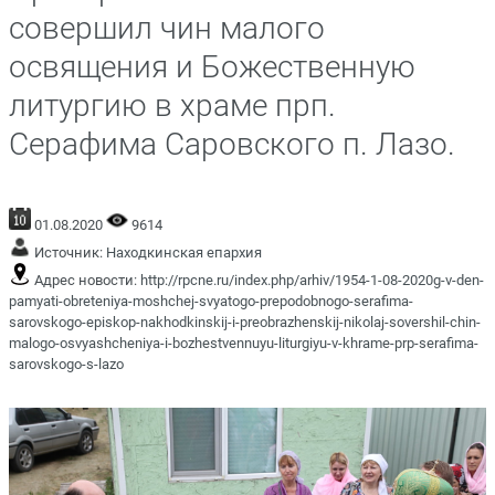
совершил чин малого
освящения и Божественную
литургию в храме прп.
Серафима Саровского п. Лазо.
01.08.2020
9614
Источник:
Находкинская епархия
Адрес новости:
http://rpcne.ru/index.php/arhiv/1954-1-08-2020g-v-den-
pamyati-obreteniya-moshchej-svyatogo-prepodobnogo-serafima-
sarovskogo-episkop-nakhodkinskij-i-preobrazhenskij-nikolaj-sovershil-chin-
malogo-osvyashcheniya-i-bozhestvennuyu-liturgiyu-v-khrame-prp-serafima-
sarovskogo-s-lazo