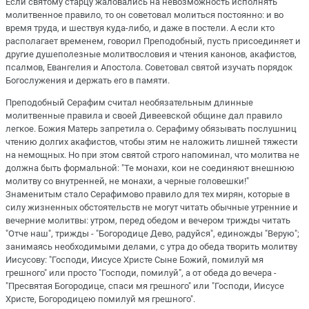
Если святому старцу жаловались на невозможность исполнять
молитвенное правило, то он советовал молиться постоянно: и во
время труда, и шествуя куда-либо, и даже в постели. А если кто
располагает временем, говорил Преподобный, пусть присоединяет и
другие душеполезные молитвословия и чтения канонов, акафистов,
псалмов, Евангелия и Апостола. Советовал святой изучать порядок
Богослужения и держать его в памяти.
Преподобный Серафим считал необязательным длинные
молитвенные правила и своей Дивеевской общине дал правило
легкое. Божия Матерь запретила о. Серафиму обязывать послушниц
чтению долгих акафистов, чтобы этим не наложить лишней тяжести
на немощных. Но при этом святой строго напоминал, что молитва не
должна быть формальной: "Те монахи, кои не соединяют внешнюю
молитву со внутренней, не монахи, а черные головешки!"
Знаменитым стало Серафимово правило для тех мирян, которые в
силу жизненных обстоятельств не могут читать обычные утренние и
вечерние молитвы: утром, перед обедом и вечером трижды читать
"Отче наш", трижды - "Богородице Дево, радуйся", единожды "Верую";
занимаясь необходимыми делами, с утра до обеда творить молитву
Иисусову: "Господи, Иисусе Христе Сыне Божий, помилуй мя
грешного" или просто "Господи, помилуй", а от обеда до вечера -
"Пресвятая Богородице, спаси мя грешного" или "Господи, Иисусе
Христе, Богородицею помилуй мя грешного".