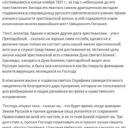
состоявшаяся в конце ноября 1831 г., за год с небольшим до его
преставления. Беседа эта явилась самым драгоценным вкладом
подвижника в сокровищницу русского святоотеческого учения. Кроме
учения о сущности христианской жизни, в ней содержится новое
изъяснение многих важнейших мест Священного Писания.
"Пост, молитва, бдение и всякие другие дела христианские, - учил
Преподобный, - сколько ни хороши сами по себе, однако не в
делании лишь только их состоит цель нашей жизни христианской,
хотя они и служат средствами для достижения ее. Истинная цель
жизни нашей христианской есть стяжание Духа Святаго Божия".
Однажды, находясь в Духе Божием, преподобный видел всю
Русскую землю, и была она наполнена и как бы покрыта фимиамом
молитв верующих, молящихся ко Господу.
В описаниях жизни и подвигов святого Серафима приводится много
свидетельств благодатного дара прозрения, которым он пользовался
для возбуждения в людях раскаяния во грехах и нравственного
исправления.
"Господь открыл мне, - сказал он, - что будет время, когда архиереи
Земли Русской и прочие духовные лица уклонятся от сохранения
Православия во всей его чистоте, и за то гнев Божий поразит их. Три
дня стоял я, просил Господа помиловать их и просил лучше лишить
меня, убогого Серафима, Царствия Небесного, нежели наказать их. Но