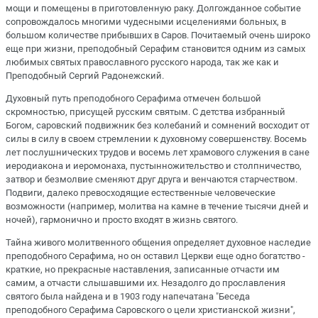
мощи и помещены в приготовленную раку. Долгожданное событие
сопровождалось многими чудесными исцелениями больных, в
большом количестве прибывших в Саров. Почитаемый очень широко
еще при жизни, преподобный Серафим становится одним из самых
любимых святых православного русского народа, так же как и
Преподобный Сергий Радонежский.
Духовный путь преподобного Серафима отмечен большой
скромностью, присущей русским святым. С детства избранный
Богом, саровский подвижник без колебаний и сомнений восходит от
силы в силу в своем стремлении к духовному совершенству. Восемь
лет послушнических трудов и восемь лет храмового служения в сане
иеродиакона и иеромонаха, пустынножительство и столпничество,
затвор и безмолвие сменяют друг друга и венчаются старчеством.
Подвиги, далеко превосходящие естественные человеческие
возможности (например, молитва на камне в течение тысячи дней и
ночей), гармонично и просто входят в жизнь святого.
Тайна живого молитвенного общения определяет духовное наследие
преподобного Серафима, но он оставил Церкви еще одно богатство -
краткие, но прекрасные наставления, записанные отчасти им
самим, а отчасти слышавшими их. Незадолго до прославления
святого была найдена и в 1903 году напечатана "Беседа
преподобного Серафима Саровского о цели христианской жизни",