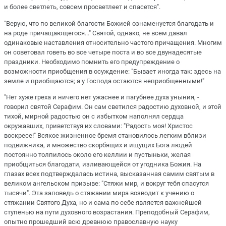
и более светлеть, совсем просветлеет и спасется".
"Верую, что по великой благости Божией ознаменуется благодать и
на роде причащающегося..." Святой, однако, не всем давал
одинаковые наставления относительно частого причащения. Многим
он советовал говеть во все четыре поста и во все двунадесятые
праздники. Необходимо помнить его предупреждение о
возможности приобщения в осуждение: "Бывает иногда так: здесь на
земле и приобщаются; а у Господа остаются неприобщенными!"
"Нет хуже греха и ничего нет ужаснее и пагубнее духа уныния, -
говорил святой Серафим. Он сам светился радостию духовной, и этой
тихой, мирной радостью он с избытком наполнял сердца
окружавших, приветствуя их словами: "Радость моя! Христос
воскресе!" Всякое жизненное бремя становилось легким вблизи
подвижника, и множество скорбящих и ищущих Бога людей
постоянно толпилось около его келлии и пустыньки, желая
приобщиться благодати, изливающейся от угодника Божия. На
глазах всех подтверждалась истина, высказанная самим святым в
великом ангельском призыве: "Стяжи мир, и вокруг тебя спасутся
тысячи". Эта заповедь о стяжании мира возводит к учению о
стяжании Святого Духа, но и сама по себе является важнейшей
ступенью на пути духовного возрастания. Преподобный Серафим,
опытно прошедший всю древнюю православную науку