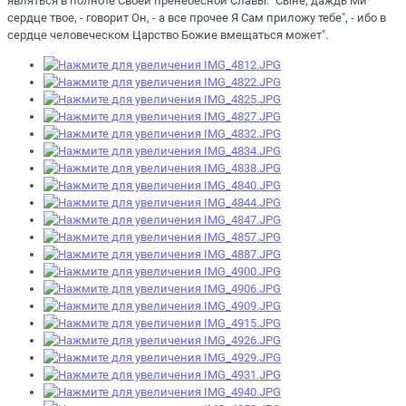
являться в полноте Своей пренебесной Славы. "Сыне, даждь Ми
сердце твое, - говорит Он, - а все прочее Я Сам приложу тебе", - ибо в
сердце человеческом Царство Божие вмещаться может".