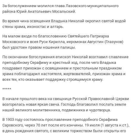
За богослужением молился глава Лазовского муниципального
района Юрий Анатольевич Мосальский.
Во время чина освящения Владыка Николай окропил святой водой
стены храма, иконостас и алтарь.
На малом входе по благословению Святейшего Патриарха
Московского и всея Руси Кирилла, иеромонах Августин (Глазунов)
был удостоен правом ношения палицы.
По окончании богослужения епископ Николай возглавил славление
преподобному Серафиму и крестный ход, после чего Владыка
поздравил прихожан с освящением и престольным праздником
храма поблагодарил настоятеля, жертвователей, прихожан храма и
всех тех, кто оказывает поддержку строящемуся храму.
*****
В начале прошлого века на свещнице Русской Православной Церкви
возгорелась новая яркая свеча. Господь благоволил послать земле
нашей великого молитвенника, подвижника и чудотворца.
В 1903 году состоялось прославление преподобного Серафима
Саровского, через 70 лет после его кончины. 19 июля (1 августа н.ст.),
в день рождения святого, с великим торжеством были открыты его