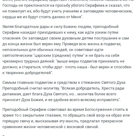
Господь не преклонился на просьбу убогого Серафима и сказал, что
не помилует их, ибо будут учить учениям и заповедям человеческим,
сердца же их будут стоять далеко от Меня".
Являя благодатные дары и силу Божию людям, преподобный
Серафим назидал приходивших к нему, как идти узким путем
спасения. Он заповедал своим духовным детям послушание и сам
до конца жизни был верен ему. Проведя всю жизнь в подвигах,
непосильных для обычных людей, он советовал идти
святоотеческим "царским (средним) путем" и не брать на себя
чрезмерно трудных деяний: "выше меры подвигов принимать не
должно; а стараться, чтобы друг - плоть наша - был верен и способен
к творению добродетелей".
Самым главным подвигом и средством к стяжанию Святого Духа
Преподобный считал молитву. "Всякая добродетель, Христа ради
делаемая, дает блага Духа Святого, но... молитва более всего
приносит Духа Божия, и ее удобнее всего всякому исправлять".
Преподобный Серафим советовал во время Богослужения стоять в
храме то с закрытыми глазами, то обращать свой взор на образ или
горящую свечу и, высказывая эту мысль, предлагал прекрасное
сравнение жизни человеческой с восковой свечой.