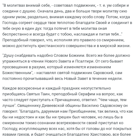
"В молитвах внимай себе, - советовал подвижник, - т. е. ум собери и
соедини с душею. Сначала день, два и больше твори молитву сию
одним умом, раздельно, внимая каждому особо слову. Потом, когда
Господь согреет сердце твое теплотою благодати Своей и соединит в
тебе оную в един дух: тогда потечет в тебе молитва оная
беспрестанно и всегда будет с тобою, наслаждая и питая тебя..."
Преподобный говорил, что, исполняя это правило со смирением,
можно достигнуть христианского совершенства и в мирской жизни.
"Душу снабдевать надобно Словом Божиим. Всего же более должно
упражняться в чтении Нового Завета и Псалтири. От сего бывает
просвещение в разуме, который изменяется изменением
Божественным", - наставлял святой подвижник Саровский, сам
постоянно прочитывавший весь Новый Завет в течение недели.
Каждое воскресенье и каждый праздник неопустительно
приобщаясь Святых Таин, преподобный Серафим на вопрос, как
часто следует приступать к Причащению, ответил: "Чем чаще, тем
лучше". Священнику Дивеевской общины Василию Садовскому он
говорил: "Благодать, даруемая нам Приобщением, так велика, что как
бы ни недостоин и как бы ни грешен был человек, но лишь бы в
смиренном токмо сознании всегреховности своей приступал ко
Господу, искупляющему всех нас, хотя бы от головы до ног покрытых
язвами грехов, и будет очищаться благодатию Христовою, все более