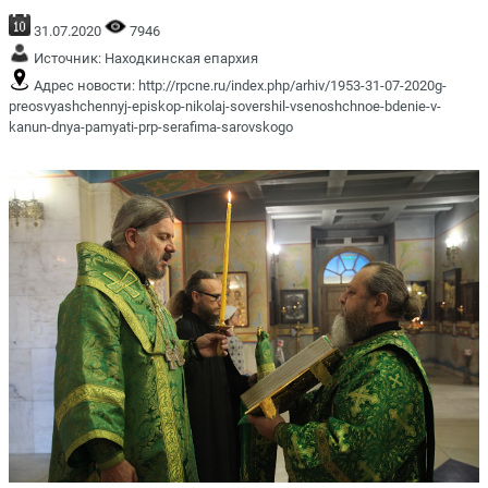
31.07.2020
7946
Источник:
Находкинская епархия
Адрес новости:
http://rpcne.ru/index.php/arhiv/1953-31-07-2020g-
preosvyashchennyj-episkop-nikolaj-sovershil-vsenoshchnoe-bdenie-v-
kanun-dnya-pamyati-prp-serafima-sarovskogo