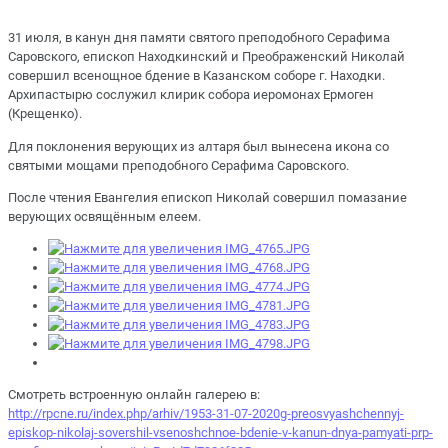
31 июля, в канун дня памяти святого преподобного Серафима
Саровского, епископ Находкинский и Преображенский Николай
совершил всенощное бдение в Казанском соборе г. Находки.
Архипастырю сослужил клирик собора иеромонах Ермоген
(Крещенко).
Для поклонения верующих из алтаря был вынесена икона со
святыми мощами преподобного Серафима Саровского.
После чтения Евангелия епископ Николай совершил помазание
верующих освящённым елеем.
Смотреть встроенную онлайн галерею в:
http://rpcne.ru/index.php/arhiv/1953-31-07-2020g-preosvyashchennyj-
episkop-nikolaj-sovershil-vsenoshchnoe-bdenie-v-kanun-dnya-pamyati-prp-