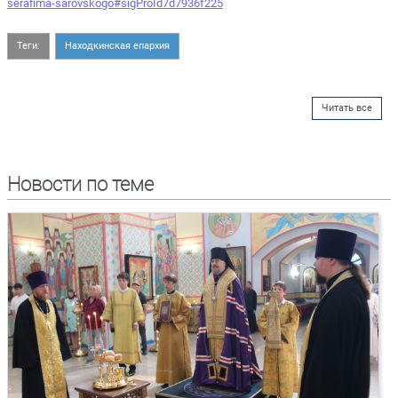
serafima-sarovskogo#sigProId7d7936f225
Теги:
Находкинская епархия
Читать все
Новости по теме