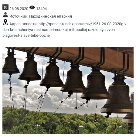
26.08.2020
13404
Источник:
Находкинская епархия
Адрес новости:
http://rpcne.ru/index.php/arhiv/1951-26-08-2020g-v-
den-kreshcheniya-rusi-nad-primorskoj-mitropoliej-razoletsya-zvon-
blagovest-slava-tebe-bozhe