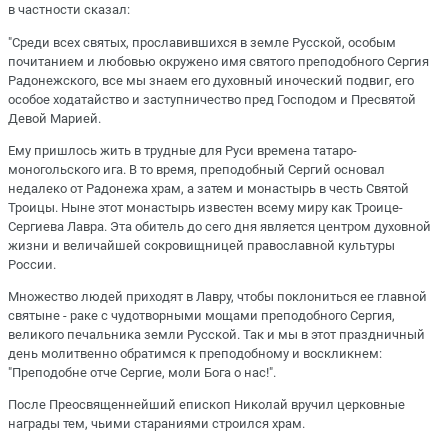
в частности сказал:
"Среди всех святых, прославившихся в земле Русской, особым
почитанием и любовью окружено имя святого преподобного Сергия
Радонежского, все мы знаем его духовный иноческий подвиг, его
особое ходатайство и заступничество пред Господом и Пресвятой
Девой Марией.
Ему пришлось жить в трудные для Руси времена татаро-
моногольского ига. В то время, преподобный Сергий основал
недалеко от Радонежа храм, а затем и монастырь в честь Святой
Троицы. Ныне этот монастырь известен всему миру как Троице-
Сергиева Лавра. Эта обитель до сего дня является центром духовной
жизни и величайшей сокровищницей православной культуры
России.
Множество людей приходят в Лавру, чтобы поклониться ее главной
святыне - раке с чудотворными мощами преподобного Сергия,
великого печальника земли Русской. Так и мы в этот праздничный
день молитвенно обратимся к преподобному и воскликнем:
"Преподобне отче Сергие, моли Бога о нас!".
После Преосвященнейший епископ Николай вручил церковные
награды тем, чьими стараниями строился храм.