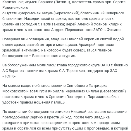
Капитанюк; игумен Варнава (Литвин), настоятель храма прп. Сергия
Радонежского
о.Путятин;иеромонахСилуан(Березовский),благочинный Северного
благочиния Находкинской епархии, настоятель храма в честь
Сретения Господня г. Партизанска; иерей Алексий Усанов, клирик
храма в честь св. апостола Андрея Первозванного ЗАТО г. Фокино.
Совершая чин освящения, владыка Николай окропил святой водой
стены храма, святой алтарь и молящихся. Архиерей подписал
храмовый антиминс, на котором будет совершаться главное
богослужение – Божественная литургия.
За богослужением молились: глава городского округа ЗАТО г. Фокино
А.С Баранов; попечитель храма С.А. Терентьев, гендиректор ЗАО
«ТСПК».
На малом входе по благословению Святейшего Патриарха
Московского и всея Руси Кирилла, иеромонах Силуан (Березовский)
настоятель храма в честь Сретения Господня г. Партизанска был
удостоен правом ношения палицы.
По окончании богослужения епископ Николай возглавил славление
преподобному Сергию и крестный ход, после чего Владыка
поздравил прихожан с освящением и престольным праздником
храма и обратился ко всем присутствующим с проповедью, в которой