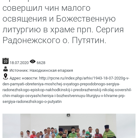
совершил чин малого
освящения и Божественную
литургию в храме прп. Сергия
Радонежского о. Путятин.
18.07.2020
6628
Источник:
Находкинская епархия
Адрес новости:
http://rpcne.ru/index.php/arhiv/1943-18-07-2020g-v-
den-pamyati-obreteniya-moshchej-svyatogo-prepodobnogo-sergiya-
radonezhskogo-episkop-nakhodkinskij-i-preobrazhenskij-nikolaj-sovershil-
chin-malogo-osvyashcheniya-i-bozhestvennuyu-liturgiyu-v-khrame-prp-
sergiya-radonezhskogo-o-putyatin