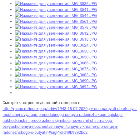
Смотреть встроенную онлайн галерею в:
http://rpcne.ru/index.php/arhiv/1943-18-07-2020g-v-den-pamyati-obreteniya-
moshchej-svyatogo-prepodobnogo-sergiya-radonezhskogo-episkop-
nakhodkinskij-i-preobrazhenskij-nikolaj-sovershil-chin-malogo-
osvyashcheniya-i-bozhestvennuyu-liturgiyu-v-khrame-prp-sergiya-
radonezhskogo-o-putyatin#sigProId49b9392bc2