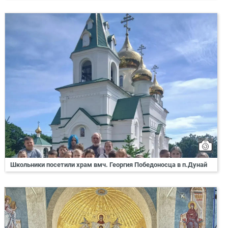
Школьники посетили храм вмч. Георгия Победоносца в п.Дунай