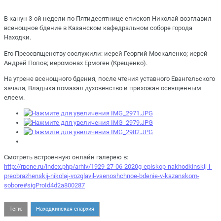
В канун 3-ой недели по Пятидесятнице епископ Николай возглавил
всенощное бдение в Казанском кафедральном соборе города
Находки.
Его Преосвященству сослужили: иерей Георгий Москаленко; иерей
Андрей Попов; иеромонах Ермоген (Крещенко).
На утрене всенощного бдения, после чтения уставного Евангельского
зачала, Владыка помазал духовенство и прихожан освященным
елеем.
Смотреть встроенную онлайн галерею в:
http://rpcne.ru/index.php/arhiv/1929-27-06-2020g-episkop-nakhodkinskij-i-
preobrazhenskij-nikolaj-vozglavil-vsenoshchnoe-bdenie-v-kazanskom-
sobore#sigProId4d2a800287
Теги:
Находкинская епархия