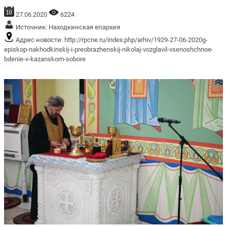
27.06.2020
6224
Источник:
Находкинская епархия
Адрес новости:
http://rpcne.ru/index.php/arhiv/1929-27-06-2020g-
episkop-nakhodkinskij-i-preobrazhenskij-nikolaj-vozglavil-vsenoshchnoe-
bdenie-v-kazanskom-sobore