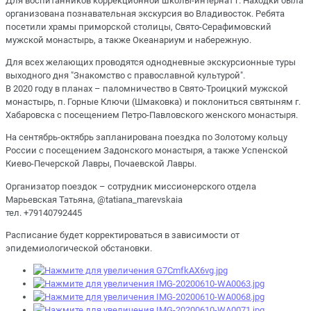
Для воспитанников коррекционной школы-интернат г. Находки была
организована познавательная экскурсия во Владивосток. Ребята
посетили храмы приморской столицы, Свято-Серафимовский
мужской монастырь, а также Океанариум и набережную.
Для всех желающих проводятся однодневные экскурсионные туры
выходного дня "Знакомство с православной культурой".⠀
В 2020 году в планах – паломничество в Свято-Троицкий мужской
монастырь, п. Горные Ключи (Шмаковка) и поклониться святыням г.
Хабаровска с посещением Петро-Павловского женского монастыря.
На сентябрь-октябрь запланирована поездка по Золотому кольцу
России с посещением Задонского монастыря, а также Успенской
Киево-Печерской Лавры, Почаевской Лавры.
Организатор поездок – сотрудник миссионерского отдела
Марьевская Татьяна, @tatiana_marevskaia
тел. +79140792445
Расписание будет корректироваться в зависимости от
эпидемиологической обстановки.