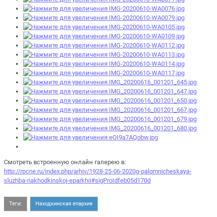
Смотреть встроенную онлайн галерею в:
http://rpcne.ru/index.php/arhiv/1928-25-06-2020g-palomnicheskaya-
sluzhba-nakhodkinskoj-eparkhii#sigProIdfeb05d170d
Теги:
Находкинская епархия