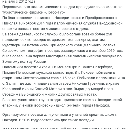
начало с 2012 года.
Первоначально паломнические поездки проводились совместно с
туристической фирмой «Лотос-Тур».⠀
По благословению епископа Находкинского и Преображенского
Николая 10 ноября 2014 года паломническая служба Находкинской
епархии вошла в состав миссионерского отдела.⠀
За время деятельности службы было организовано более 250
паломнических поездок по храмам, монастырям, скитам,
чудотворным источникам Приморского края, Дальнего Востока.
Со временем география поездок расширилась и в октябре 2019 года
была совершена первая многодневная паломническая поездка по
Золотому кольцу России.
Паломники посетили храмы и монастыри г. Санкт-Петербурга,
Псково-Печерский мужской монастырь. В г. Пскове побывали в
старинном Святотроицком храме 15 века. Побывали паломники и на
о. Залит, где жил и подвизался старец Николай Гурьянов; в храме
Казанской иконы Божьей Матери в пос. Вырица у мощей преп.
Серафима Вырицкого и многих других святых местах.⠀
В состав участников групп входят прихожане храмов Находкинской
епархии, ученики воскресных школ, жители города Находки.
Организуются поездки для учеников и учителей средних школ г.
Находки. В 2019 году состоялись две такие поездки.