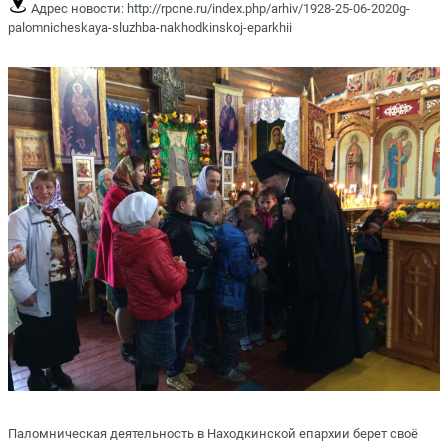
Адрес новости:
http://rpcne.ru/index.php/arhiv/1928-25-06-2020g-
palomnicheskaya-sluzhba-nakhodkinskoj-eparkhii
Паломническая деятельность в Находкинской епархии берет своё