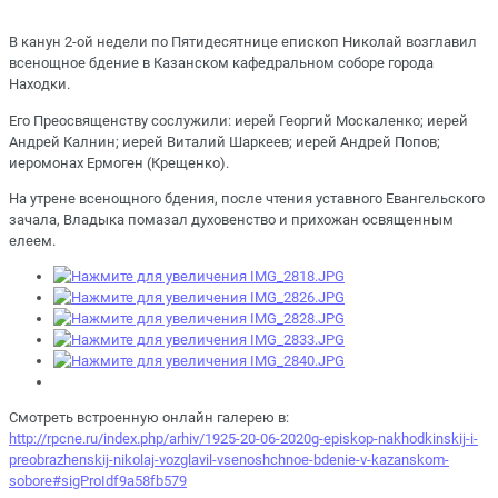
В канун 2-ой недели по Пятидесятнице епископ Николай возглавил
всенощное бдение в Казанском кафедральном соборе города
Находки.
Его Преосвященству сослужили: иерей Георгий Москаленко; иерей
Андрей Калнин; иерей Виталий Шаркеев; иерей Андрей Попов;
иеромонах Ермоген (Крещенко).
На утрене всенощного бдения, после чтения уставного Евангельского
зачала, Владыка помазал духовенство и прихожан освященным
елеем.
Смотреть встроенную онлайн галерею в:
http://rpcne.ru/index.php/arhiv/1925-20-06-2020g-episkop-nakhodkinskij-i-
preobrazhenskij-nikolaj-vozglavil-vsenoshchnoe-bdenie-v-kazanskom-
sobore#sigProIdf9a58fb579