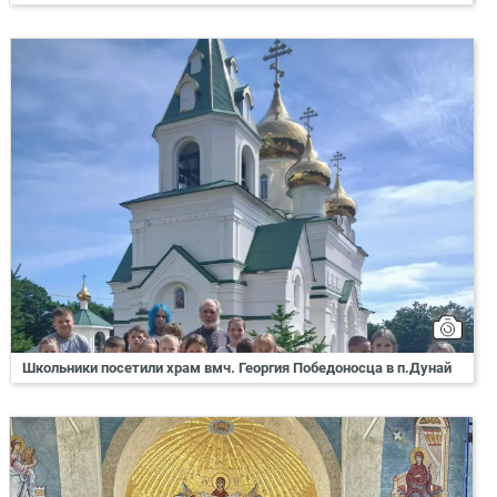
Школьники посетили храм вмч. Георгия Победоносца в п.Дунай