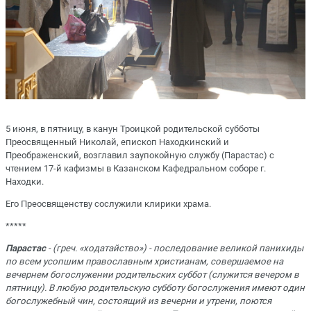
5 июня, в пятницу, в канун Троицкой родительской субботы
Преосвященный Николай, епископ Находкинский и
Преображенский, возглавил заупокойную службу (Парастас) с
чтением 17-й кафизмы в Казанском Кафедральном соборе г.
Находки.
Его Преосвященству сослужили клирики храма.
*****
Парастас
- (греч. «ходатайство») - последование великой панихиды
по всем усопшим православным христианам, совершаемое на
вечернем богослужении родительских суббот (служится вечером в
пятницу). В любую родительскую субботу богослужения имеют один
богослужебный чин, состоящий из вечерни и утрени, поются