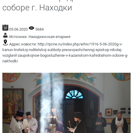
соборе г. Находки
05.06.2020
5684
Источник:
Находкинская епархия
Адрес новости:
http://rpcne.ru/index.php/arhiv/1916-5-06-2020g-v-
kanun-troitskoj-roditelskoj-subboty-preosvyashchennyj-episkop-nikolaj-
vozglavil-zaupokojnoe-bogosluzhenie-v-kazanskom-kafedralnom-sobore-g-
nakhodki