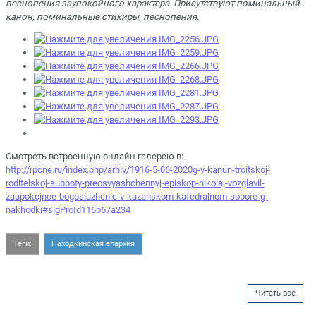
песнопения заупокойного характера. Присутствуют поминальный
канон, поминальные стихиры, песнопения.
Смотреть встроенную онлайн галерею в:
http://rpcne.ru/index.php/arhiv/1916-5-06-2020g-v-kanun-troitskoj-
roditelskoj-subboty-preosvyashchennyj-episkop-nikolaj-vozglavil-
zaupokojnoe-bogosluzhenie-v-kazanskom-kafedralnom-sobore-g-
nakhodki#sigProId116b67a234
Теги:
Находкинская епархия
Читать все