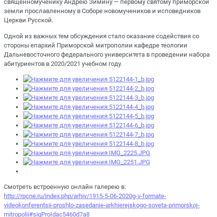
священномученику Андрею Зимину — первому святому приморской
земли прославленному в Соборе новомучеников и исповедников
Церкви Русской.
Одной из важных тем обсуждения стало оказание содействия со
стороны епархий Приморской митрополии кафедре теологии
Дальневосточного федерального университета в проведении набора
абитуриентов в 2020/2021 учебном году.
Смотреть встроенную онлайн галерею в:
http://rpcne.ru/index.php/arhiv/1915-5-06-2020g-v-formate-
videokonferentsii-proshlo-zasedanie-arkhierejskogo-soveta-primorskoj-
mitropolii#sigProIdac5460d7a8