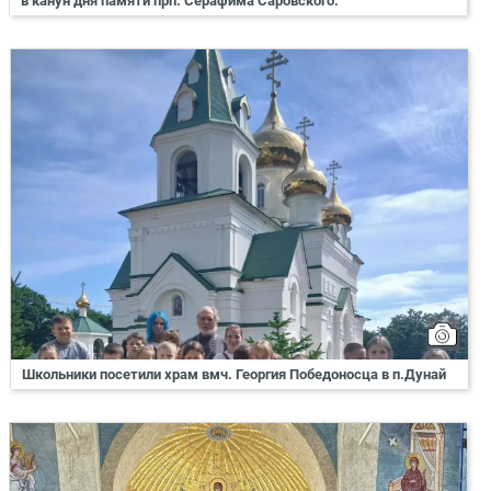
в канун дня памяти прп. Серафима Саровского.
Школьники посетили храм вмч. Георгия Победоносца в п.Дунай