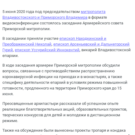
5 июня 2020 года под председательством
митрополита
Владивостокского и Приморского Владимира
в формате
видеоконференции состоялось заседание Архиерейского совета
Приморской митрополии.
В заседании приняли участие
епископ Находкинский и
Преображенский Николай
,
епископ Арсеньевский и Дальнегорский
Гурий
,
епископ Уссурийский Иннокентий
, викарий Владивостокской
епархии.
В ходе заседания архиереи Приморской митрополии обсудили
вопросы, связанные с противодействием распространению
коронавирусной инфекции на приходах и в монастырях, а также
специфику деятельности епархий в условиях режима повышенной
готовности, продленного на территории Приморского края до 15
июня.
Преосвященные архипастыри рассказали об успешном опыте
реализации благотворительных акций, образовательных проектов,
творческих конкурсов для детей и молодежи в дистанционном
режиме.
Также на обсуждение были вынесены проекты тропаря и кондака