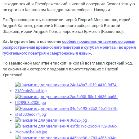
Находкинский и Преображенский Николай совершил Божественную
литургию в Казанском Кафедральном соборе г. Находки.
Его Преосвященству сослужили: иерей Георгий Москаленко; иерей
Андрей Калнин, ризничий Казанского собора; иерей Виталий
Шаркеев; иерей Андрей Попов; иеромонах Ермоген (Крещенко).
За Литургией были вознесены
особые прошения, читаемые во время
распространения вредоносного поветрия и сугубая молитва «во время
губительного поветрия и смертоносныя язвы»
.
По заамвонной молитве епископ Николай возглавил крестный ход,
по окончании которого поздравил присутствующих с Пасхой
Христовой.