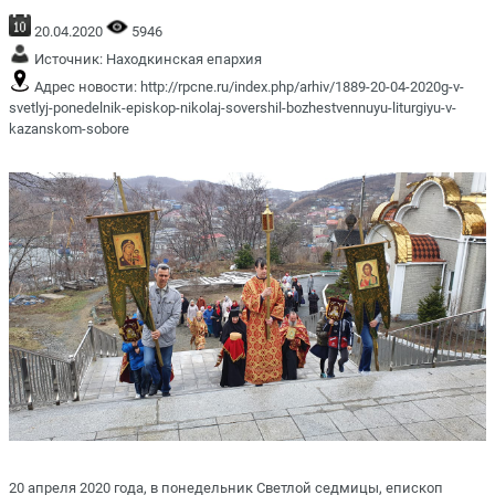
20.04.2020
5946
Источник:
Находкинская епархия
Адрес новости:
http://rpcne.ru/index.php/arhiv/1889-20-04-2020g-v-
svetlyj-ponedelnik-episkop-nikolaj-sovershil-bozhestvennuyu-liturgiyu-v-
kazanskom-sobore
20 апреля 2020 года, в понедельник Светлой седмицы, епископ