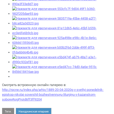
Смотреть встроенную онлайн галерею в:
http://rpcne.ru/index.php/arhiv/1889-20-04-2020g-v-svetlyj-ponedelnik-
episkop-nikolaj-sovershil-bozhestvennuyu-liturgiyu-v-kazanskom-
sobore#sigProId6ff3ff9204
Теги:
Находкинская епархия