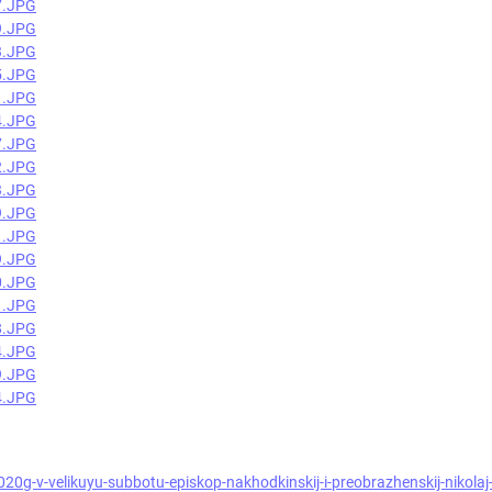
20g-v-velikuyu-subbotu-episkop-nakhodkinskij-i-preobrazhenskij-nikolaj