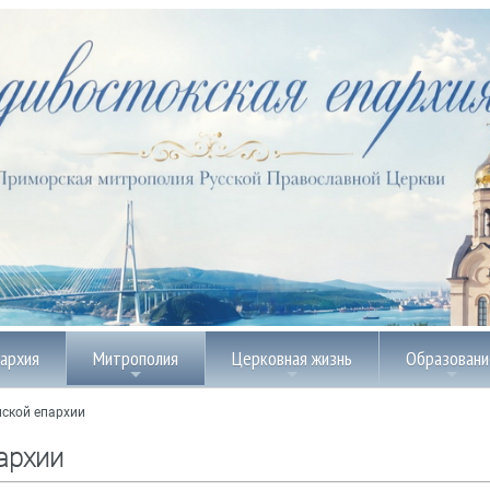
пархия
Митрополия
Церковная жизнь
Образовани
ской епархии
архии