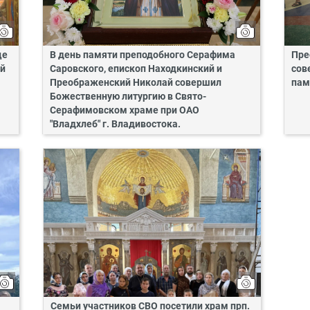
це
В день памяти преподобного Серафима
Пре
ий
Саровского, епископ Находкинский и
сов
Преображенский Николай совершил
пам
Божественную литургию в Свято-
Серафимовском храме при ОАО
"Владхлеб" г. Владивостока.
Семьи участников СВО посетили храм прп.