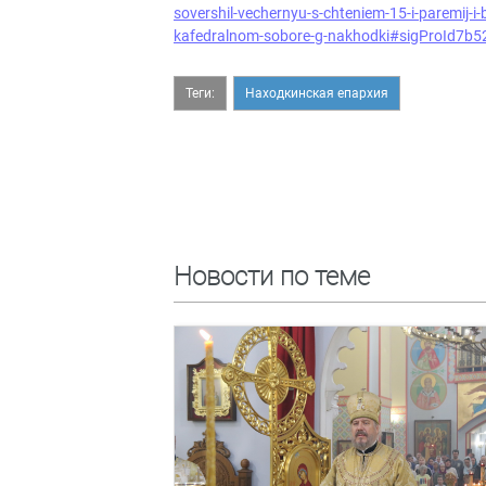
sovershil-vechernyu-s-chteniem-15-i-paremij-i
kafedralnom-sobore-g-nakhodki#sigProId7b
Теги:
Находкинская епархия
Новости по теме