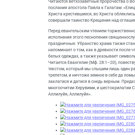
Читаются ветхозаветные пророчества о Вос
послания апостола Павла к Галатам: «Елицы
Христа крестившиеся, во Христа облеклись
совершали таинство Крещения над оглаш
Перед евангельским чтением торжественно 
исполнения этого песнопения священносл
праздничные. Убранство храма также ста
напоминает о том, как в древности после 
белых одеждах, а также указывает символ
Читается Евангелие (Мф. 28:1–20), повест
текстом, который мы слышим лишь один раз 
трепетом, и ничтоже земное в себе да пом
заклатися и датися в снедь верным. Предх
многоочитии Херувими, и шестокрилатии С
Аллилуйя, Аллилуйя».