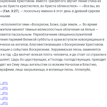
кресении Христовом. Вместо Трисвятого звучит пение стиха из
 во Христа крестистеся, во Христа облекостеся» — «Все вы, во
» (
Гал. 3:27
), — поскольку именно в этот день в древней Церкви
енными.
исполняется гимн «Воскресни, Боже, суди земли…». Во время
ужители меняют темные великопостные облачения на белые —
новится пасхальным. Переоблачение священнослужителей
чтения паримий Великой субботы в храм вступали новокрещеные в
ически на ангелов, благовествовавших о Воскресении Христовом.
вующее о событиях Воскресения. Херувимская песнь заменяется
в год: «Да молчит всякая плоть человеча, и да стоит со страхом и
ышляет; Царь бо царствующих, и Господь господствующих, приходит
одят же Сему лицы ангельстии со всяким Началом и Властию,
ерафими, лица закрывающе, и вопиюще песнь: Аллилуйя,