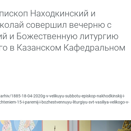
епископ Находкинский и
колай совершил вечерню с
ий и Божественную литургию
ого в Казанском Кафедральном
/arhiv/1885-18-04-2020g-v-velikuyu-subbotu-episkop-nakhodkinskij-i-
chteniem-15-i-paremij-i-bozhestvennuyu-liturgiyu-svt-vasiliya-velikogo-v-