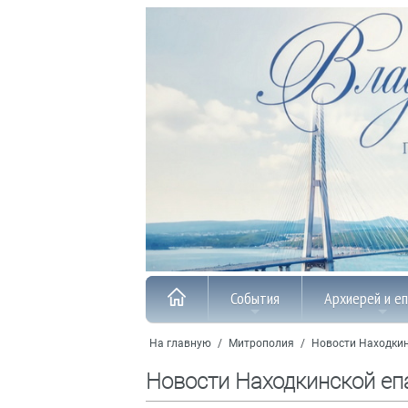
События
Архиерей и е
На главную
/
Митрополия
/
Новости Находкин
Новости Находкинской еп