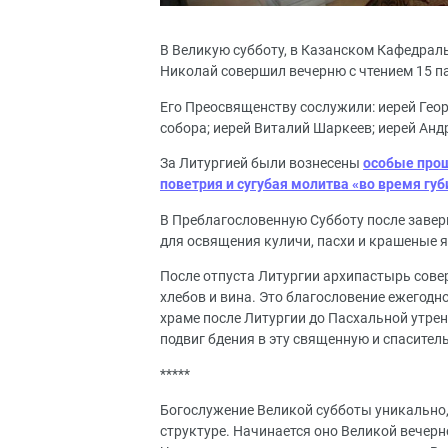
В Великую субботу, в Казанском Кафедрал
Николай совершил вечерню с чтением 15 п
Его Преосвященству сослужили: иерей Гео
собора; иерей Виталий Шаркеев; иерей Анд
За Литургией были вознесены
особые прош
поветрия и сугубая молитва «во время гу
В Преблагословенную Субботу после заве
для освящения куличи, пасхи и крашеные я
После отпуста Литургии архипастырь сове
хлебов и вина. Это благословение ежегодно
храме после Литургии до Пасхальной утрен
подвиг бдения в эту священную и спасител
*****
Богослужение Великой субботы уникально,
структуре. Начинается оно Великой вечерн