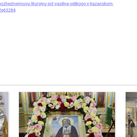
-bozhestvennuyu-liturgiyu-svt-vasiliya-velikogo-v-kazanskom-
52e63284