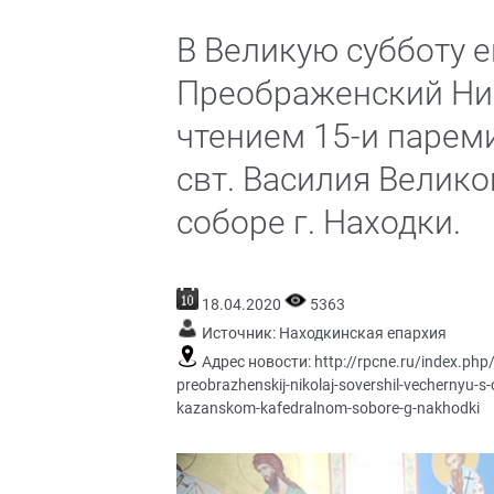
В Великую субботу 
Преображенский Ни
чтением 15-и парем
свт. Василия Велик
соборе г. Находки.
18.04.2020
5363
Источник:
Находкинская епархия
Адрес новости:
http://rpcne.ru/index.php
preobrazhenskij-nikolaj-sovershil-vechernyu-s-
kazanskom-kafedralnom-sobore-g-nakhodki