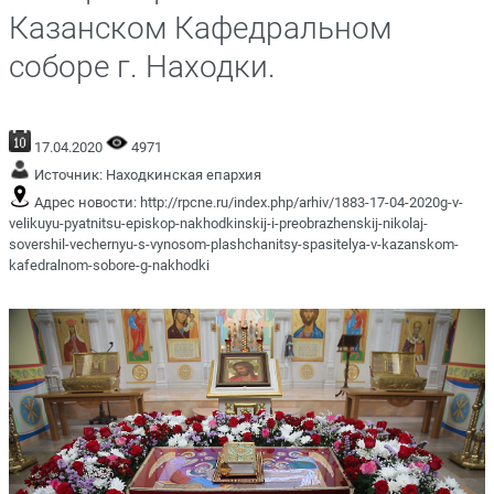
Казанском Кафедральном
соборе г. Находки.
17.04.2020
4971
Источник:
Находкинская епархия
Адрес новости:
http://rpcne.ru/index.php/arhiv/1883-17-04-2020g-v-
velikuyu-pyatnitsu-episkop-nakhodkinskij-i-preobrazhenskij-nikolaj-
sovershil-vechernyu-s-vynosom-plashchanitsy-spasitelya-v-kazanskom-
kafedralnom-sobore-g-nakhodki