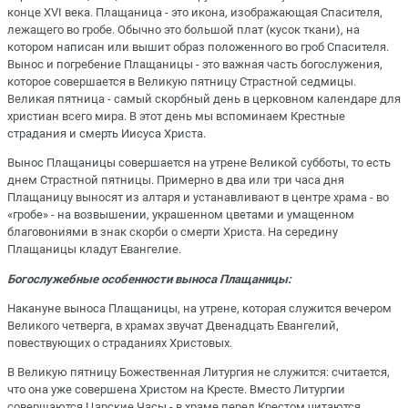
конце XVI века. Плащаница - это икона, изображающая Спасителя,
лежащего во гробе. Обычно это большой плат (кусок ткани), на
котором написан или вышит образ положенного во гроб Спасителя.
Вынос и погребение Плащаницы - это важная часть богослужения,
которое совершается в Великую пятницу Страстной седмицы.
Великая пятница - самый скорбный день в церковном календаре для
христиан всего мира. В этот день мы вспоминаем Крестные
страдания и смерть Иисуса Христа.
Вынос Плащаницы совершается на утрене Великой субботы, то есть
днем Страстной пятницы. Примерно в два или три часа дня
Плащаницу выносят из алтаря и устанавливают в центре храма - во
«гробе» - на возвышении, украшенном цветами и умащенном
благовониями в знак скорби о смерти Христа. На середину
Плащаницы кладут Евангелие.
Богослужебные особенности выноса Плащаницы:
Накануне выноса Плащаницы, на утрене, которая служится вечером
Великого четверга, в храмах звучат Двенадцать Евангелий,
повествующих о страданиях Христовых.
В Великую пятницу Божественная Литургия не служится: считается,
что она уже совершена Христом на Кресте. Вместо Литургии
совершаются Царские Часы - в храме перед Крестом читаются