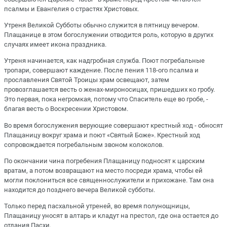
псалмы и Евангелия о страстях Христовых.
Утреня Великой Субботы обычно служится в пятницу вечером.
Плащанице в этом богослужении отводится роль, которую в других
случаях имеет икона праздника.
Утреня начинается, как надгробная служба. Поют погребальные
тропари, совершают каждение. После пения 118-ого псалма и
прославления Святой Троицы храм освещают, затем
провозглашается весть о женах-мироносицах, пришедших ко гробу.
Это первая, пока негромкая, потому что Спаситель еще во гробе, -
благая весть о Воскресении Христовом.
Во время богослужения верующие совершают крестный ход - обносят
Плащаницу вокруг храма и поют «Святый Боже». Крестный ход
сопровождается погребальным звоном колоколов.
По окончании чина погребения Плащаницу подносят к царским
вратам, а потом возвращают на место посреди храма, чтобы ей
могли поклониться все священнослужители и прихожане. Там она
находится до позднего вечера Великой субботы.
Только перед пасхальной утреней, во время полунощницы,
Плащаницу уносят в алтарь и кладут на престол, где она остается до
отдания Пасхи.