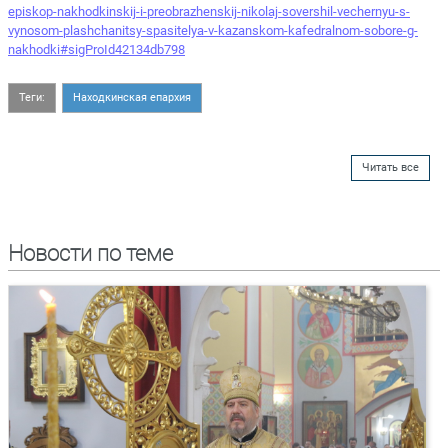
episkop-nakhodkinskij-i-preobrazhenskij-nikolaj-sovershil-vechernyu-s-
vynosom-plashchanitsy-spasitelya-v-kazanskom-kafedralnom-sobore-g-
nakhodki#sigProId42134db798
Теги:
Находкинская епархия
Читать все
Новости по теме