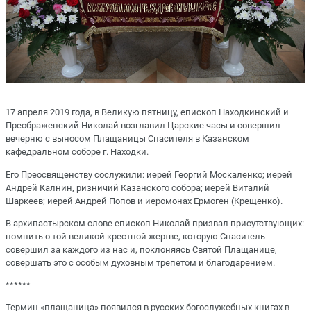
17 апреля 2019 года, в Великую пятницу, епископ Находкинский и
Преображенский Николай возглавил Царские часы и совершил
вечерню с выносом Плащаницы Спасителя в Казанском
кафедральном соборе г. Находки.
Его Преосвященству сослужили: иерей Георгий Москаленко; иерей
Андрей Калнин, ризничий Казанского собора; иерей Виталий
Шаркеев; иерей Андрей Попов и иеромонах Ермоген (Крещенко).
В архипастырском слове епископ Николай призвал присутствующих:
помнить о той великой крестной жертве, которую Спаситель
совершил за каждого из нас и, поклоняясь Святой Плащанице,
совершать это с особым духовным трепетом и благодарением.
******
Термин «плащаница» появился в русских богослужебных книгах в