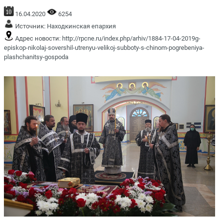
16.04.2020
6254
Источник:
Находкинская епархия
Адрес новости:
http://rpcne.ru/index.php/arhiv/1884-17-04-2019g-
episkop-nikolaj-sovershil-utrenyu-velikoj-subboty-s-chinom-pogrebeniya-
plashchanitsy-gospoda