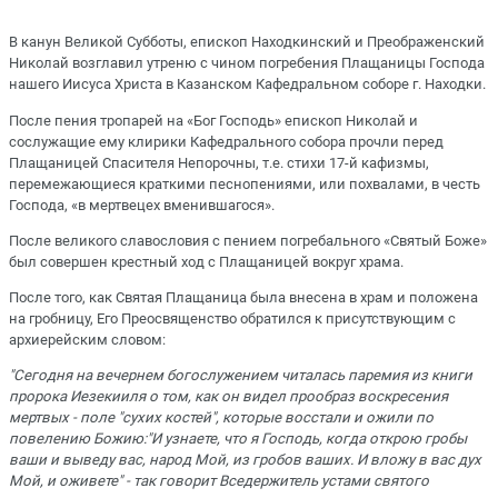
В канун Великой Субботы, епископ Находкинский и Преображенский
Николай возглавил утреню с чином погребения Плащаницы Господа
нашего Иисуса Христа в Казанском Кафедральном соборе г. Находки.
После пения тропарей на «Бог Господь» епископ Николай и
сослужащие ему клирики Кафедрального собора прочли перед
Плащаницей Спасителя Непорочны, т.е. стихи 17-й кафизмы,
перемежающиеся краткими песнопениями, или похвалами, в честь
Господа, «в мертвецех вменившагося».
После великого славословия с пением погребального «Святый Боже»
был совершен крестный ход с Плащаницей вокруг храма.
После того, как Святая Плащаница была внесена в храм и положена
на гробницу, Его Преосвященство обратился к присутствующим с
архиерейским словом:
"Сегодня на вечернем богослужением читалась паремия из книги
пророка Иезекииля о том, как он видел прообраз воскресения
мертвых - поле "сухих костей", которые восстали и ожили по
повелению Божию:"И узнаете, что я Господь, когда открою гробы
ваши и выведу вас, народ Мой, из гробов ваших. И вложу в вас дух
Мой, и оживете" - так говорит Вседержитель устами святого