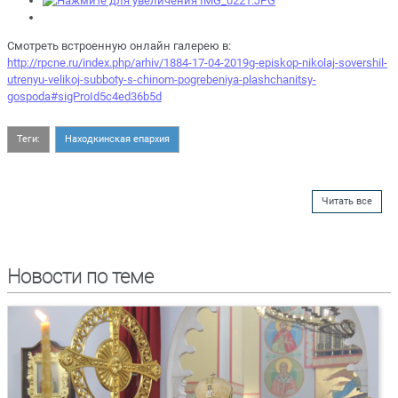
Смотреть встроенную онлайн галерею в:
http://rpcne.ru/index.php/arhiv/1884-17-04-2019g-episkop-nikolaj-sovershil-
utrenyu-velikoj-subboty-s-chinom-pogrebeniya-plashchanitsy-
gospoda#sigProId5c4ed36b5d
Теги:
Находкинская епархия
Читать все
Новости по теме