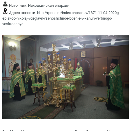
Источник:
Находкинская епархия
Адрес новости:
http://rpcne.ru/index.php/arhiv/1871-11-04-2020g-
episkop-nikolaj-vozglavil-vsenoshchnoe-bdenie-v-kanun-verbnogo-
voskresenya