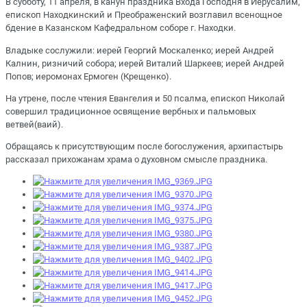
В субботу, 11 апреля, в канун праздника Входа Господня в Иерусалим,
епископ Находкинский и Преображенский возглавил всенощное
бдение в Казанском Кафедральном соборе г. Находки.
Владыке сослужили: иерей Георгий Москаленко; иерей Андрей
Калнин, ризничий собора; иерей Виталий Шаркеев; иерей Андрей
Попов; иеромонах Ермоген (Крещенко).
На утрене, после чтения Евангелия и 50 псалма, епископ Николай
совершил традиционное освящение вербных и пальмовых
ветвей(ваий).
Обращаясь к присутствующим после богослужения, архипастырь
рассказал прихожанам храма о духовном смысле праздника.