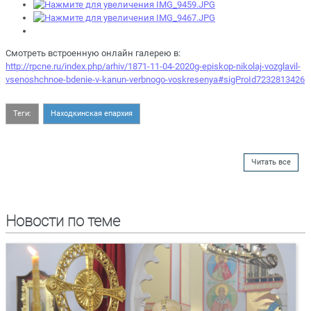
Смотреть встроенную онлайн галерею в:
http://rpcne.ru/index.php/arhiv/1871-11-04-2020g-episkop-nikolaj-vozglavil-
vsenoshchnoe-bdenie-v-kanun-verbnogo-voskresenya#sigProId7232813426
Теги:
Находкинская епархия
Читать все
Новости по теме