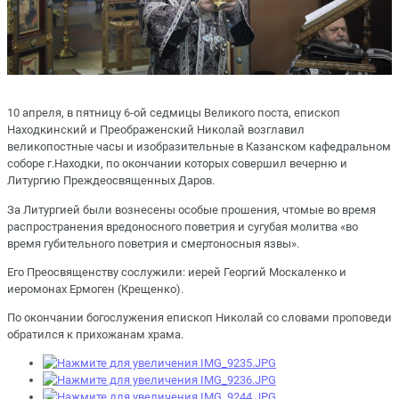
10 апреля, в пятницу 6-ой седмицы Великого поста, епископ
Находкинский и Преображенский Николай возглавил
великопостные часы и изобразительные в Казанском кафедральном
соборе г.Находки, по окончании которых совершил вечерню и
Литургию Преждеосвященных Даров.
За Литургией были вознесены особые прошения, чтомые во время
распространения вредоносного поветрия и сугубая молитва «во
время губительного поветрия и смертоносныя язвы».
Его Преосвященству сослужили: иерей Георгий Москаленко и
иеромонах Ермоген (Крещенко).
По окончании богослужения епископ Николай со словами проповеди
обратился к прихожанам храма.