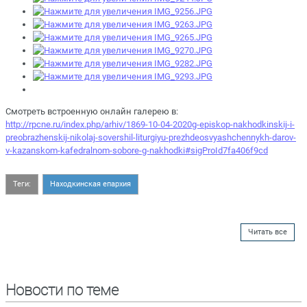
Смотреть встроенную онлайн галерею в:
http://rpcne.ru/index.php/arhiv/1869-10-04-2020g-episkop-nakhodkinskij-i-
preobrazhenskij-nikolaj-sovershil-liturgiyu-prezhdeosvyashchennykh-darov-
v-kazanskom-kafedralnom-sobore-g-nakhodki#sigProId7fa406f9cd
Теги:
Находкинская епархия
Читать все
Новости по теме