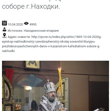
соборе г.Находки.
10.04.2020
4995
Источник:
Находкинская епархия
Адрес новости:
http://rpcne.ru/index.php/arhiv/1869-10-04-2020g-
episkop-nakhodkinskij-i-preobrazhenskij-nikolaj-sovershil-liturgiyu-
prezhdeosvyashchennykh-darov-v-kazanskom-kafedralnom-sobore-g-
nakhodki