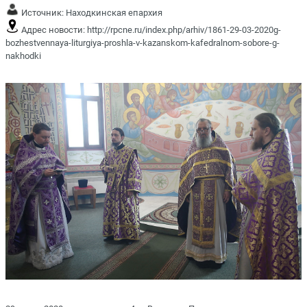
Источник:
Находкинская епархия
Адрес новости:
http://rpcne.ru/index.php/arhiv/1861-29-03-2020g-
bozhestvennaya-liturgiya-proshla-v-kazanskom-kafedralnom-sobore-g-
nakhodki