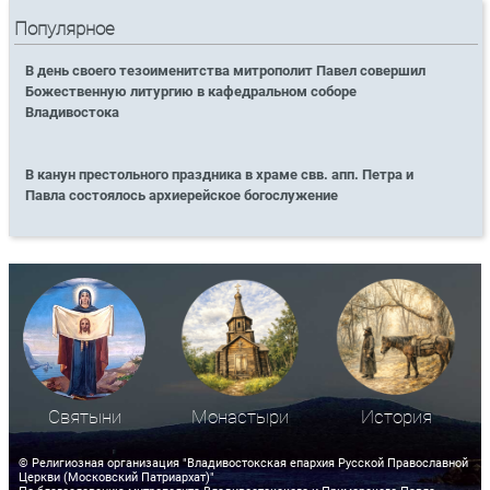
Популярное
В день своего тезоименитства митрополит Павел совершил
Божественную литургию в кафедральном соборе
Владивостока
В канун престольного праздника в храме свв. апп. Петра и
Павла состоялось архиерейское богослужение
Святыни
Монастыри
История
© Религиозная организация "Владивостокская епархия Русской Православной
Церкви (Московский Патриархат)"