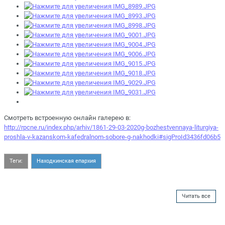
Смотреть встроенную онлайн галерею в:
http://rpcne.ru/index.php/arhiv/1861-29-03-2020g-bozhestvennaya-liturgiya-
proshla-v-kazanskom-kafedralnom-sobore-g-nakhodki#sigProId3436fd06b5
Теги:
Находкинская епархия
Читать все