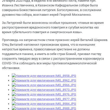
29 марта 2020 года, в неделю 4-ю Великого Поста, памяти прп.
Иоанна Лествичника, в Казанском Кафедральном соборе была
совершена Божественная литургия. Богослужение, в сослужении
духовенства собора, возглавил иерей Георгий Москаленко.
За Литургией были вознесены особые прошения, чтомые во время
распространения вредоносного поветрия и сугубая молитва «во
время губительного поветрия и смертоносныя язвы».
Проповедь на запричастном стихе произнес иерей Виталий Шаркеев.
Отец Виталий напомнил прихожанам храма, что в нынешние
непростые времена, православные христиане не должны
поддаваться панике, а иметь в себе страх Божий, призвал паству
сохранять твердую веру в связи с распространением короновируса
COVID-19 и соблюдать все меры противоэпидемиологической
обстановки.