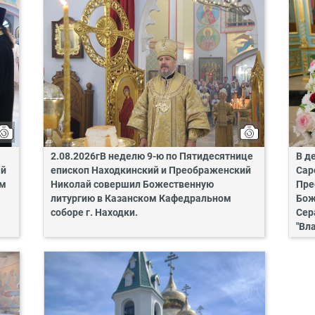
2.08.2026гВ неделю 9-ю по Пятидесятнице
В д
ай
епископ Находкинский и Преображенский
Сар
ом
Николай совершил Божественную
Пре
литургию в Казанском Кафедральном
Бож
соборе г. Находки.
Сер
"Вл