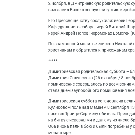
2 ноября, в Дмитриевcкую родительскую с
возглавил Божественную литургию иерейск
Его Преосвященству сослужили: иерей Гео
Кафедрального собора; иерей Виталий Шар
иерей Андрей Попов; иеромонах Ермоген (
По заамвонной молитве епископ Николай 
христианам и обратился к прихожанам хра
*****
Димитриевская родительская суббота – бл
Димитрия Солунского (26 октября / 8 нояб
поминовение совершалось по всем воинам,
стала днем заупокойного поминовения все
Димитриевская суббота установлена вели
Куликовом поле над Мамаем 8 сентября 13
посетил Троице-Сергиеву обитель. Преподо
на битву с неверными и дал ему из числа 
Оба инока пали в бою и были погребены у
монастыре.