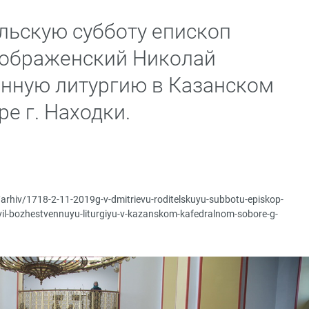
льскую субботу епископ
еображенский Николай
нную литургию в Казанском
е г. Находки.
/arhiv/1718-2-11-2019g-v-dmitrievu-roditelskuyu-subbotu-episkop-
avil-bozhestvennuyu-liturgiyu-v-kazanskom-kafedralnom-sobore-g-