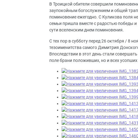
В Троицкой обители совершили поминовени
заупокойным богослужением и общей трап
поминовение ежегодно. С Куликова поля не
семьи пришла вместе с радостью победы и г
сути вселенским днем поминовения.
С тех пор в субботу перед 26 октября / 8 
тезоименитства самого Димитрия Донского
Впоследствии в этот день стали совершать
поле брани положивших, но и всех усопши