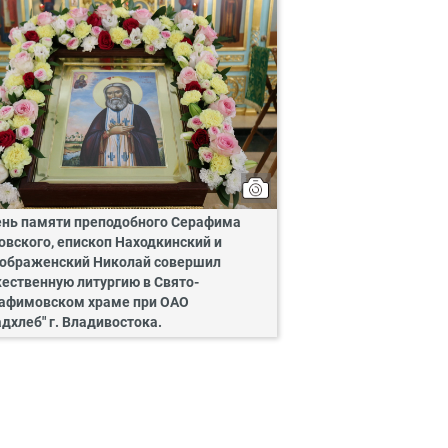
ень памяти преподобного Серафима
овского, епископ Находкинский и
ображенский Николай совершил
ественную литургию в Свято-
афимовском храме при ОАО
адхлеб" г. Владивостока.