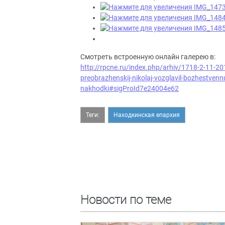
Смотреть встроенную онлайн галерею в:
http://rpcne.ru/index.php/arhiv/1718-2-11-201
preobrazhenskij-nikolaj-vozglavil-bozhestven
nakhodki#sigProId7e24004e62
Теги:
Находкинская епархия
Новости по теме