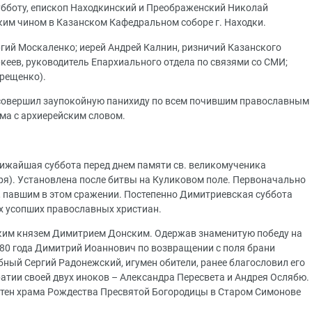
убботу, епископ Находкинский и Преображенский Николай
им чином в Казанском Кафедральном соборе г. Находки.
ргий Москаленко; иерей Андрей Калнин, ризничий Казанского
кеев, руководитель Епархиального отдела по связями со СМИ;
Крещенко).
совершил заупокойную панихиду по всем почившим православным
ма с архиерейским словом.
ижайшая суббота перед днем памяти св. великомученика
ря). Установлена после битвы на Куликовом поле. Первоначально
 павшим в этом сражении. Постепенно Димитриевская суббота
х усопших православных христиан.
ким князем Димитрием Донским. Одержав знаменитую победу на
80 года Димитрий Иоаннович по возвращении с поля брани
бный Сергий Радонежский, игумен обители, ранее благословил его
братии своей двух иноков – Александра Пересвета и Андрея Ослябю.
 стен храма Рождества Пресвятой Богородицы в Старом Симонове