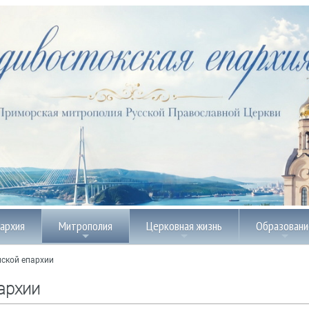
пархия
Митрополия
Церковная жизнь
Образовани
ской епархии
архии