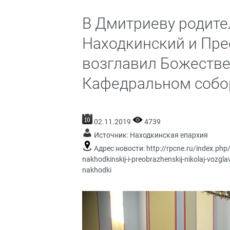
В Дмитриеву родите
Находкинский и Пр
возглавил Божестве
Кафедральном собор
02.11.2019
4739
Источник:
Находкинская епархия
Адрес новости:
http://rpcne.ru/index.php
nakhodkinskij-i-preobrazhenskij-nikolaj-vozgl
nakhodki