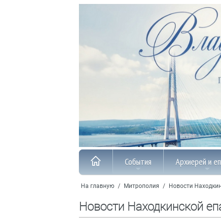
События
Архиерей и е
На главную
/
Митрополия
/
Новости Находкин
Новости Находкинской еп