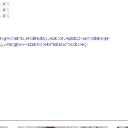
9g-v-dmitrievu-roditelskuyu-subbotu-episkop-nakhodkinskij-i-
nuyu-liturgiyu-v-kazanskom-kafedralnom-sobore-g-