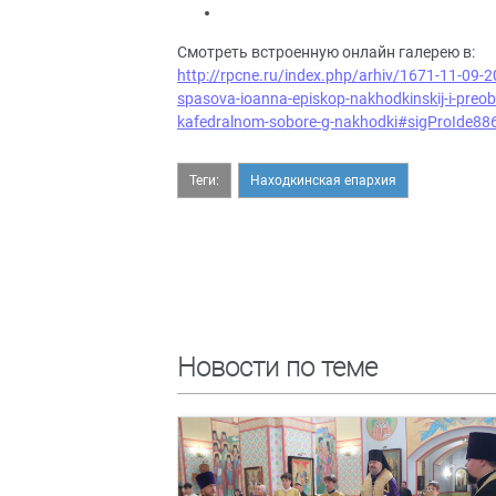
Смотреть встроенную онлайн галерею в:
http://rpcne.ru/index.php/arhiv/1671-11-09-2
spasova-ioanna-episkop-nakhodkinskij-i-preob
kafedralnom-sobore-g-nakhodki#sigProIde88
Теги:
Находкинская епархия
Новости по теме