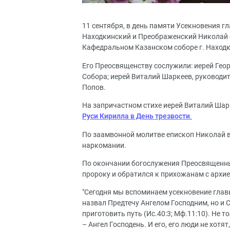
11 сентября, в день памяти Усекновения г
Находкинский и Преображенский Николай 
Кафедральном Казанском соборе г. Находк
Его Преосвященству сослужили: иерей Гео
Собора; иерей Виталий Шаркеев, руководи
Попов.
На запричастном стихе иерей Виталий Ша
Руси Кирилла в День трезвости
.
По заамвонной молитве епископ Николай в
наркомании.
По окончании богослужения Преосвященны
пророку и обратился к прихожанам с архие
"Сегодня мы вспоминаем усекновение глав
назвал Предтечу Ангелом Господним, но и 
приготовить путь (Ис.40:3; Мф.11:10). Не 
– Ангел Господень. И его, его люди не хотя