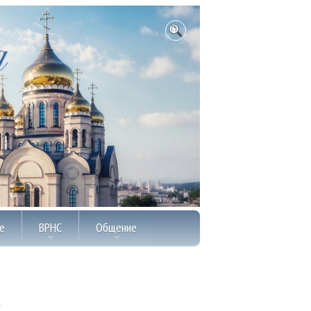
е
ВРНС
Общение