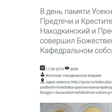
В день памяти Усек
Предтечи и Крестит
Находкинский и Пр
совершил Божестве
Кафедральном собор
11.09.2019
4668
Источник:
Находкинская епархия
Адрес новости:
http://rpcne.ru/index.ph
predtechi-i-krestitelya-spasova-ioanna-episko
liturgiyu-v-kazanskom-kafedralnom-sobore-g-