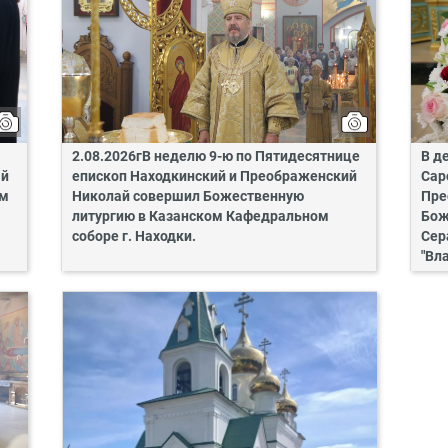
2.08.2026гВ неделю 9-ю по Пятидесятнице
В д
ай
епископ Находкинский и Преображенский
Сар
ом
Николай совершил Божественную
Пре
литургию в Казанском Кафедральном
Бож
соборе г. Находки.
Сер
"Вл