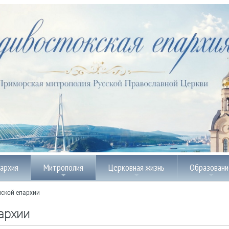
пархия
Митрополия
Церковная жизнь
Образовани
ской епархии
архии