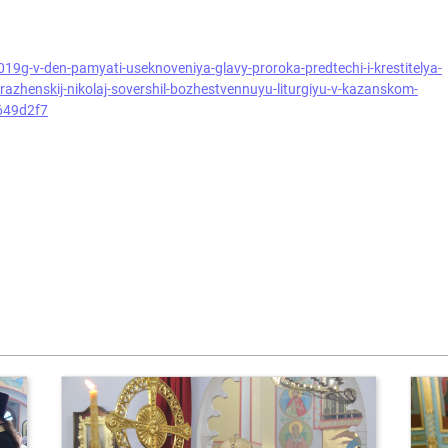
019g-v-den-pamyati-useknoveniya-glavy-proroka-predtechi-i-krestitelya-
razhenskij-nikolaj-sovershil-bozhestvennuyu-liturgiyu-v-kazanskom-
649d2f7