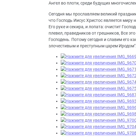
Ангел во плоти, среди будущих многочисле
Сегодня мы прославляем великий праздни
что Господь Иисус Христос является миру н
Его руке и секира, и лопата: очистит Госп
плевел, праведников от грешников, Все эт
Господень. Потому сегодня и славим его к
злочестивым и преступным царем Иродом"