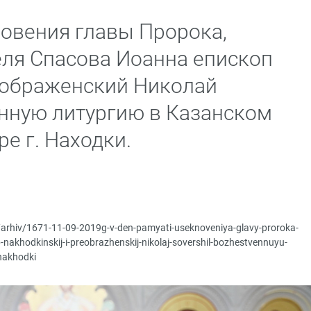
новения главы Пророка,
еля Спасова Иоанна епископ
еображенский Николай
нную литургию в Казанском
е г. Находки.
p/arhiv/1671-11-09-2019g-v-den-pamyati-useknoveniya-glavy-proroka-
p-nakhodkinskij-i-preobrazhenskij-nikolaj-sovershil-bozhestvennuyu-
nakhodki