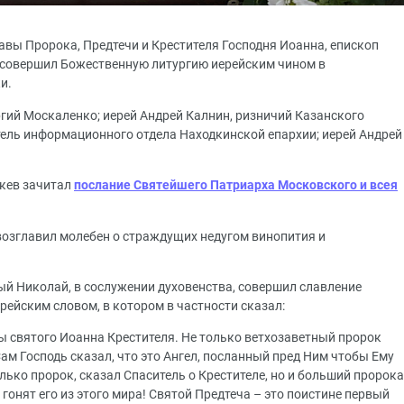
лавы Пророка, Предтечи и Крестителя Господня Иоанна, епископ
совершил Божественную литургию иерейским чином в
и.
ргий Москаленко; иерей Андрей Калнин, ризничий Казанского
тель информационного отдела Находкинской епархии; иерей Андрей
ркев зачитал
послание Святейшего Патриарха Московского и всея
озглавил молебен о страждущих недугом винопития и
й Николай, в сослужении духовенства, совершил славление
рейским словом, в котором в частности сказал:
ы святого Иоанна Крестителя. Не только ветхозаветный пророк
Сам Господь сказал, что это Ангел, посланный пред Ним чтобы Ему
только пророк, сказал Спаситель о Крестителе, но и больший пророка
т, гонят его из этого мира! Святой Предтеча – это поистине первый