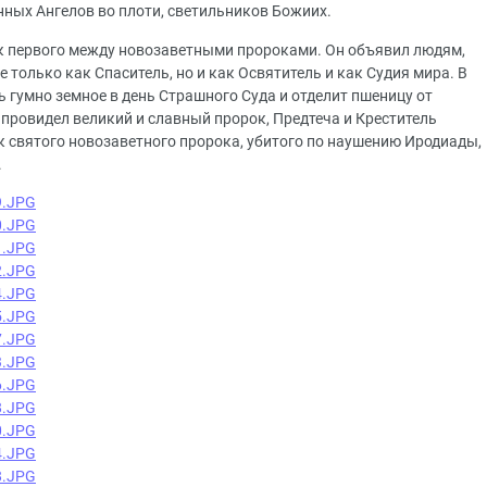
нных Ангелов во плоти, светильников Божиих.
к первого между новозаветными пророками. Он объявил людям,
е только как Спаситель, но и как Освятитель и как Судия мира. В
одь гумно земное в день Страшного Суда и отделит пшеницу от
о провидел великий и славный пророк, Предтеча и Креститель
ак святого новозаветного пророка, убитого по наушению Иродиады,
.