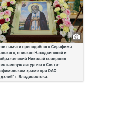
ень памяти преподобного Серафима
овского, епископ Находкинский и
ображенский Николай совершил
ественную литургию в Свято-
афимовском храме при ОАО
адхлеб" г. Владивостока.