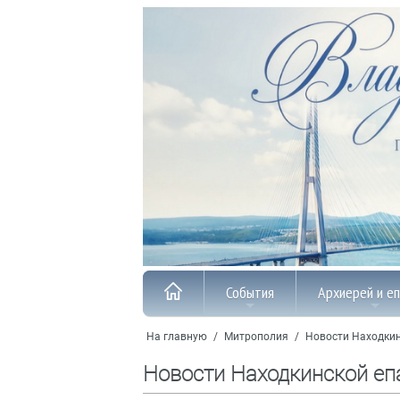
События
Архиерей и е
На главную
/
Митрополия
/
Новости Находкин
Новости Находкинской еп