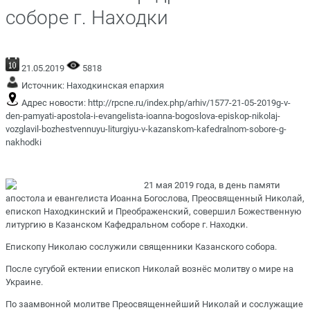
соборе г. Находки
21.05.2019
5818
Источник:
Находкинская епархия
Адрес новости:
http://rpcne.ru/index.php/arhiv/1577-21-05-2019g-v-
den-pamyati-apostola-i-evangelista-ioanna-bogoslova-episkop-nikolaj-
vozglavil-bozhestvennuyu-liturgiyu-v-kazanskom-kafedralnom-sobore-g-
nakhodki
21 мая 2019 года, в день памяти
апостола и евангелиста Иоанна Богослова, Преосвященный Николай,
епископ Находкинский и Преображенский, совершил Божественную
литургию в Казанском Кафедральном соборе г. Находки.
Епископу Николаю сослужили священники Казанского собора.
После сугубой ектении епископ Николай вознёс молитву о мире на
Украине.
По заамвонной молитве Преосвященнейший Николай и сослужащие