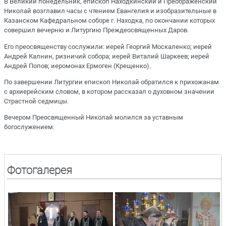
В Великий понедельник, епископ Находкинский и Преображенский
Николай возглавил часы с чтением Евангелия и изобразительные в
Казанском Кафедральном соборе г. Находка, по окончании которых
совершил вечерню и Литургию Преждеосвященных Даров.
Его преосвященству сослужили: иерей Георгий Москаленко; иерей
Андрей Калнин, ризничий собора; иерей Виталий Шаркеев; иерей
Андрей Попов; иеромонах Ермоген (Крещенко).
По завершении Литургии епископ Николай обратился к прихожанам
с архиерейским словом, в котором рассказал о духовном значении
Страстной седмицы.
Вечером Преосвященный Николай молился за уставным
богослужением.
Фотогалерея