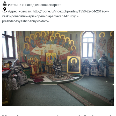
Источник:
Находкинская епархия
Адрес новости:
http://rpcne.ru/index.php/arhiv/1550-22-04-2019g-v-
velikij-ponedelnik-episkop-nikolaj-sovershil-liturgiyu-
prezhdeosvyashchennykh-darov