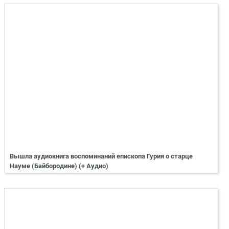
Вышла аудиокнига воспоминаний епископа Гурия о старце
Науме (Байбородине) (+ Аудио)