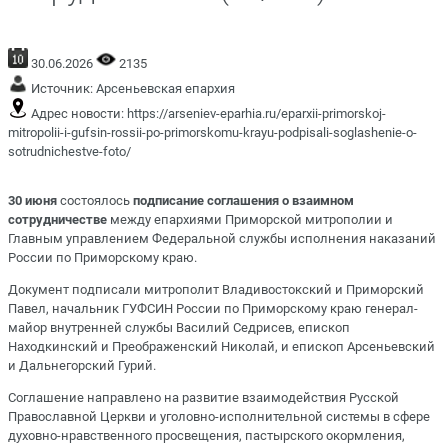
30.06.2026
2135
Источник:
Арсеньевская епархия
Адрес новости:
https://arseniev-eparhia.ru/eparxii-primorskoj-
mitropolii-i-gufsin-rossii-po-primorskomu-krayu-podpisali-soglashenie-o-
sotrudnichestve-foto/
30 июня
состоялось
подписание соглашения о взаимном
сотрудничестве
между епархиями Приморской митрополии и
Главным управлением Федеральной службы исполнения наказаний
России по Приморскому краю.
Документ подписали митрополит Владивостокский и Приморский
Павел, начальник ГУФСИН России по Приморскому краю генерал-
майор внутренней службы Василий Седрисев, епископ
Находкинский и Преображенский Николай, и епископ Арсеньевский
и Дальнегорский Гурий.
Соглашение направлено на развитие взаимодействия Русской
Православной Церкви и уголовно-исполнительной системы в сфере
духовно-нравственного просвещения, пастырского окормления,