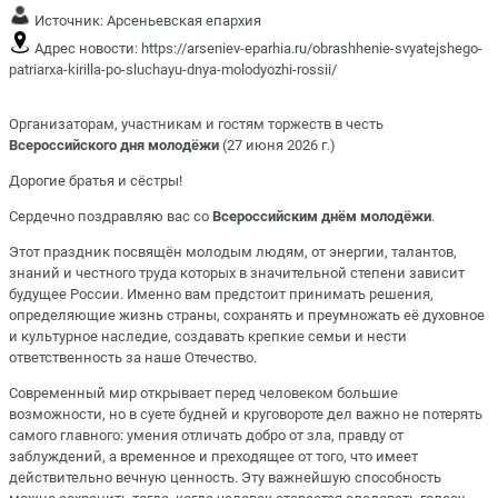
Источник:
Арсеньевская епархия
Адрес новости:
https://arseniev-eparhia.ru/obrashhenie-svyatejshego-
patriarxa-kirilla-po-sluchayu-dnya-molodyozhi-rossii/
Организаторам, участникам и гостям торжеств в честь
Всероссийского дня молодёжи
(27 июня 2026 г.)
Дорогие братья и сёстры!
Сердечно поздравляю вас со
Всероссийским днём молодёжи
.
Этот праздник посвящён молодым людям, от энергии, талантов,
знаний и честного труда которых в значительной степени зависит
будущее России. Именно вам предстоит принимать решения,
определяющие жизнь страны, сохранять и преумножать её духовное
и культурное наследие, создавать крепкие семьи и нести
ответственность за наше Отечество.
Современный мир открывает перед человеком большие
возможности, но в суете будней и круговороте дел важно не потерять
самого главного: умения отличать добро от зла, правду от
заблуждений, а временное и преходящее от того, что имеет
действительно вечную ценность. Эту важнейшую способность