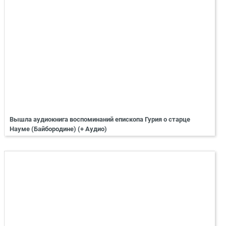
Вышла аудиокнига воспоминаний епископа Гурия о старце
Науме (Байбородине) (+ Аудио)