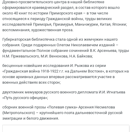
Духовно-просветительского центра в нашей библиотеке
сформировался краеведческий раздел, в состав которого вошло
около 40 книг по истории Приморского края – в том числе
относящиеся к периоду Гражданской войны, труды великих
исследователей Приморья, Приамурья, Маньчжурии, Китая, Японии;
воспоминания, художественная проза.
Губернаторская библиотечка стала одной из жемчужин нашего
собрания. Среди подаренных Олегом Николаевичем изданий –
фундаментальное Полное собрание сочинений В.К. Арсеньева, труды
Н.М. Пржевальского, М.И. Венюкова, Н.А. Байкова;
бесценные новейшие исследования И. Рыжова из серии
«Гражданская война 1918-1922 г.г. на Дальнем Востоке», в которых на
основе архивных данных впервые рассматривается участие в
военных действиях всех сторон;
двухтомник мемуаров русского военного дипломата И.И. Игнатьева
«Путь русского офицера»;
сборник военной прозы «Полевая сумка» Арсения Несмелова
(Митропольского) – крупнейшего поэта дальневосточной русской
эмиграции и белого движения.