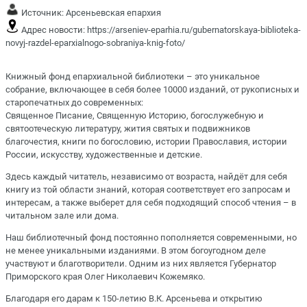
Источник:
Арсеньевская епархия
Адрес новости:
https://arseniev-eparhia.ru/gubernatorskaya-biblioteka-
novyj-razdel-eparxialnogo-sobraniya-knig-foto/
Книжный фонд епархиальной библиотеки – это уникальное
собрание, включающее в себя более 10000 изданий, от рукописных и
старопечатных до современных:
Священное Писание, Священную Историю, богослужебную и
святоотеческую литературу, жития святых и подвижников
благочестия, книги по богословию, истории Православия, истории
России, искусству, художественные и детские.
Здесь каждый читатель, независимо от возраста, найдёт для себя
книгу из той области знаний, которая соответствует его запросам и
интересам, а также выберет для себя подходящий способ чтения – в
читальном зале или дома.
Наш библиотечный фонд постоянно пополняется современными, но
не менее уникальными изданиями. В этом богоугодном деле
участвуют и благотворители. Одним из них является Губернатор
Приморского края Олег Николаевич Кожемяко.
Благодаря его дарам к 150-летию В.К. Арсеньева и открытию