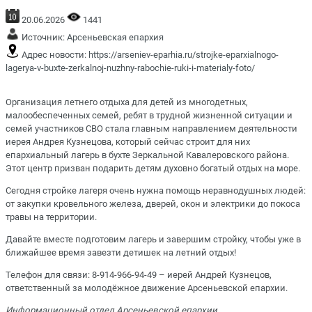
20.06.2026
1441
Источник:
Арсеньевская епархия
Адрес новости:
https://arseniev-eparhia.ru/strojke-eparxialnogo-
lagerya-v-buxte-zerkalnoj-nuzhny-rabochie-ruki-i-materialy-foto/
Организация летнего отдыха для детей из многодетных,
малообеспеченных семей, ребят в трудной жизненной ситуации и
семей участников СВО стала главным направлением деятельности
иерея Андрея Кузнецова, который сейчас строит для них
епархиальный лагерь в бухте Зеркальной Кавалеровского района.
Этот центр призван подарить детям духовно богатый отдых на море.
Сегодня стройке лагеря очень нужна помощь неравнодушных людей:
от закупки кровельного железа, дверей, окон и электрики до покоса
травы на территории.
Давайте вместе подготовим лагерь и завершим стройку, чтобы уже в
ближайшее время завезти детишек на летний отдых!
Телефон для связи: 8-914-966-94-49 – иерей Андрей Кузнецов,
ответственный за молодёжное движение Арсеньевской епархии.
Информационный отдел Арсеньевской епархии